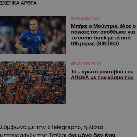
ΣΧΕΤΙΚΑ ΑΡΘΡΑ
06.08.2026 16:57
Μπήκε ο Μούντρικ, όλος ο
πάγκος τον αποθέωσε για
το come-back μετά από
615 μέρες (ΒΙΝΤΕΟ)
05.08.2026 07:20
Το… πρώτο ραντεβού του
ΑΠΟΕΛ με τον κόσμο του
Σύμφωνα με την «Telegraph», η λίστα
μεταγραφών της Τσέλσι
όχι μόνο δεν έχει