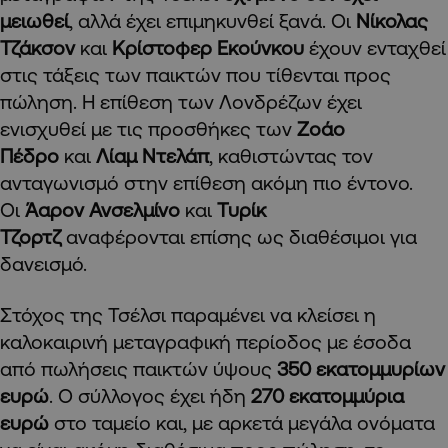
μειωθεί
, αλλά έχει επιμηκυνθεί ξανά. Οι
Νίκολας
Τζάκσον
και
Κρίστοφερ Εκούνκου
έχουν ενταχθεί
στις τάξεις των παικτών που τίθενται προς
πώληση. Η επίθεση των Λονδρέζων έχει
ενισχυθεί με τις προσθήκες των
Ζοάο
Πέδρο
και
Λίαμ Ντελάπ
, καθιστώντας τον
ανταγωνισμό στην επίθεση ακόμη πιο έντονο.
Οι
Άαρον Ανσελμίνο
και
Τυρίκ
Τζορτζ
αναφέρονται επίσης ως διαθέσιμοι για
δανεισμό.
Στόχος της Τσέλσι παραμένει να κλείσει η
καλοκαιρινή μεταγραφική περίοδος με έσοδα
από πωλήσεις παικτών ύψους
350 εκατομμυρίων
ευρώ
. Ο σύλλογος έχει ήδη
270 εκατομμύρια
ευρώ
στο ταμείο και, με αρκετά μεγάλα ονόματα