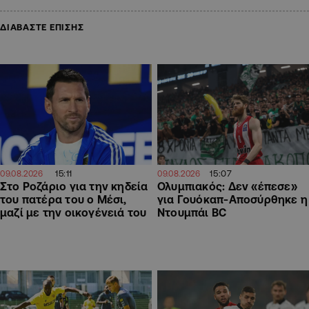
ΔΙΑΒΑΣΤΕ ΕΠΙΣΗΣ
15:11
15:07
09.08.2026
09.08.2026
Στο Ροζάριο για την κηδεία
Ολυμπιακός: Δεν «έπεσε»
του πατέρα του ο Μέσι,
για Γουόκαπ-Αποσύρθηκε η
μαζί με την οικογένειά του
Ντουμπάι BC