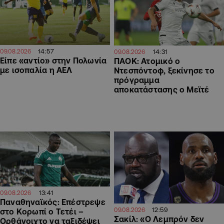
14:57
09.08.2026
14:31
09.08.2026
Είπε «αντίο» στην Πολωνία
ΠΑΟΚ: Ατομικό ο
με ισοπαλία η ΑΕΛ
Ντεσπόντοφ, ξεκίνησε το
πρόγραμμα
αποκατάστασης ο Μεϊτέ
13:41
09.08.2026
Παναθηναϊκός: Επέστρεψε
12:59
09.08.2026
στο Κορωπί ο Τετέι –
Σακίλ: «Ο Λεμπρόν δεν
Ορθάνοιχτο να ταξιδέψει