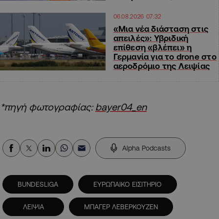
06.08.2026 07:32
«Μια νέα διάσταση στις
απειλές»: Υβριδική
επίθεση «βλέπει» η
Γερμανία για το drone στο
αεροδρόμιο της Λειψίας
*πηγή φωτογραφίας:
bayer04_en
Alpha Podcasts
BUNDESLIGA
ΕΥΡΩΠΑΙΚΟ ΕΙΣΙΤΗΡΙΟ
ΛΕΙΨΙΑ
ΜΠΑΓΕΡ ΛΕΒΕΡΚΟΥΖΕΝ