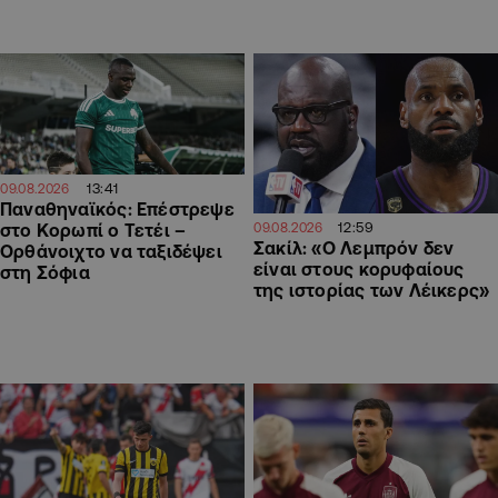
13:41
09.08.2026
Παναθηναϊκός: Επέστρεψε
12:59
09.08.2026
στο Κορωπί ο Τετέι –
Σακίλ: «Ο Λεμπρόν δεν
Ορθάνοιχτο να ταξιδέψει
είναι στους κορυφαίους
στη Σόφια
της ιστορίας των Λέικερς»