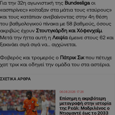
Για την 32η αγωνιστική της
Bundesliga
οι
«ασπιρίνες» κοίταξαν στα μάτια τους «ταύρους»
και τους κατάπιαν ανεβαίνοντας στην 4η θέση
του βαθμολογικού πίνακα με 58 βαθμούς, όσους
ακριβώς έχουν
Στουτγκάρδη και Χόφενχαϊμ
.
Μετά την ήττα αυτή η
Λειψία
έμεινε στους 62 και
ξεκινάει σιγά σιγά να… αγχώνεται.
Φοβερός και τρομερός ο
Πάτρικ Σικ
που πέτυχε
χατ τρικ και οδηγεί την ομάδα του στα αστέρια.
ΣΧΕΤΙΚΑ ΑΡΘΡΑ
06.08.2026 17:26
Επίσημη η ακριβότερη
μεταγραφή στην ιστορία
της Ρεάλ: Μαδριλένος ο
Ντιομαντέ έως το 2033