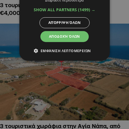
Διαβάστε περισσότερα
3 τουριστικά χωράφια στην Αλαμινό,
SHOW ALL PARTNERS
(1499) →
€4,000,000
ΑΠΌΡΡΙΨΗ ΌΛΩΝ
ΑΠΟΔΟΧΉ ΌΛΩΝ
ΕΜΦΆΝΙΣΗ ΛΕΠΤΟΜΕΡΕΙΏΝ
3 τουριστικά χωράφια στην Αγία Νάπα, από