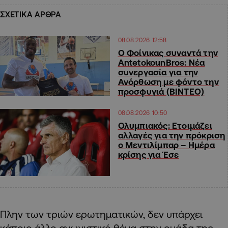
ΣΧΕΤΙΚΑ ΑΡΘΡΑ
08.08.2026 12:58
Ο Φοίνικας συναντά την
AntetokounBros: Νέα
συνεργασία για την
Ανόρθωση με φόντο την
προσφυγιά (ΒΙΝΤΕΟ)
08.08.2026 10:50
Ολυμπιακός: Ετοιμάζει
αλλαγές για την πρόκριση
ο Μεντιλίμπαρ – Ημέρα
κρίσης για Έσε
Πλην των τριών ερωτηματικών, δεν υπάρχει
κάποιο άλλο αγωνιστικό θέμα στην ομάδα της