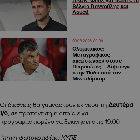
ΠΑΟΚ: Φουλ για 11άδα στο
Βέλγιο Γιαννούλης και
Λουσέ
09.08.2026 09:39
Ολυμπιακός:
Μεταγραφικός
«καύσωνας» στους
Πειραιώτες – Λίφτινγκ
στην 11άδα από τον
Μεντιλίμπαρ
Οι διεθνείς θα γυμναστούν εκ νέου τη
Δευτέρα
1/6
, σε προπόνηση η οποία είναι
προγραμματισμένο να ξεκινήσει στις 19:00.
*πηγή φωτογραφίας: ΚΥΠΕ