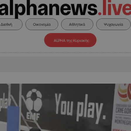
Διεθνή
Οικονομία
Αθλητικά
Ψυχαγωγία
ALPHA της Κυριακής