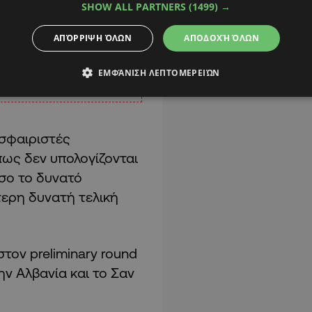
SHOW ALL PARTNERS
(1499) →
ΑΠΌΡΡΙΨΗ ΌΛΩΝ
ΑΠΟΔΟΧΉ ΌΛΩΝ
ΕΜΦΆΝΙΣΗ ΛΕΠΤΟΜΕΡΕΙΏΝ
σφαιριστές
πως δεν υπολογίζονται
σο το δυνατό
τερη δυνατή τελική
στον preliminary round
ην Αλβανία και το Σαν