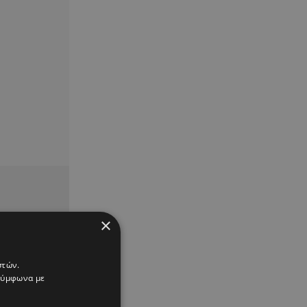
×
στών.
 σύμφωνα με