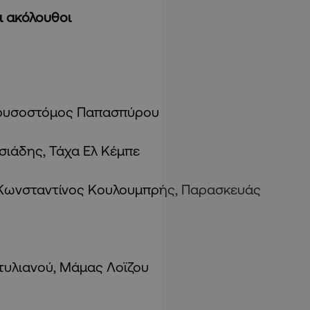
ι ακόλουθοι
 Χρυσοστόμος Παπασπύρου
ασιάδης, Τάχα Ελ Κέμπε
, Κωνσταντίνος Κουλουμπρής, Παρασκευάς
τυλιανού, Μάμας Λοϊζου