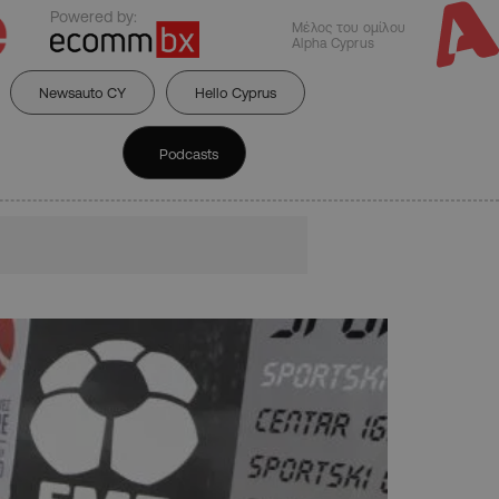
Powered by:
Μέλος του ομίλου
Alpha Cyprus
Newsauto CY
Hello Cyprus
Podcasts