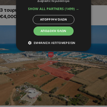
Διαβάστε περισσότερα
SHOW ALL PARTNERS
(1499) →
3 τουριστικά χωράφια στην Αλαμινό,
€4,000,000
ΑΠΌΡΡΙΨΗ ΌΛΩΝ
ΑΠΟΔΟΧΉ ΌΛΩΝ
ΕΜΦΆΝΙΣΗ ΛΕΠΤΟΜΕΡΕΙΏΝ