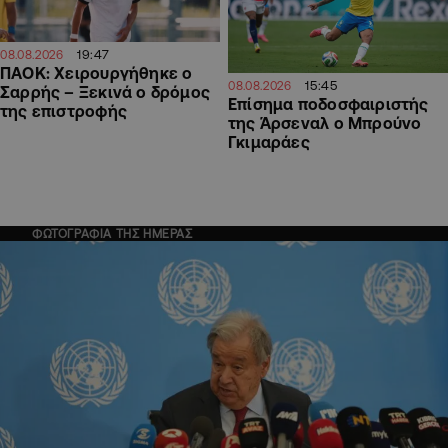
19:47
08.08.2026
ΠΑΟΚ: Χειρουργήθηκε ο
15:45
08.08.2026
Σαρρής – Ξεκινά ο δρόμος
Επίσημα ποδοσφαιριστής
της επιστροφής
της Άρσεναλ ο Μπρούνο
Γκιμαράες
ΦΩΤΟΓΡΑΦΙΑ ΤΗΣ ΗΜΕΡΑΣ