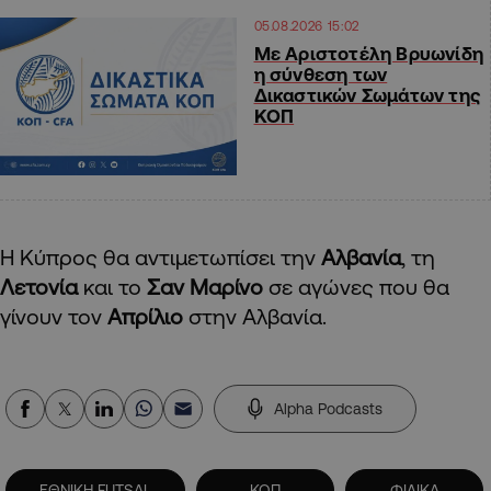
05.08.2026 15:02
Με Αριστοτέλη Βρυωνίδη
η σύνθεση των
Δικαστικών Σωμάτων της
ΚΟΠ
Η Κύπρος θα αντιμετωπίσει την
Αλβανία
, τη
Λετονία
και το
Σαν Μαρίνο
σε αγώνες που θα
γίνουν τον
Απρίλιο
στην Αλβανία.
Alpha Podcasts
ΕΘΝΙΚΗ FUTSAL
ΚΟΠ
ΦΙΛΙΚΑ