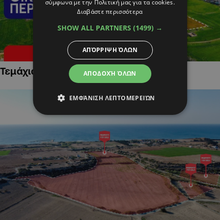
σύμφωνα με την Πολιτική μας για τα cookies.
Διαβάστε περισσότερα
SHOW ALL PARTNERS
(1499) →
ΑΠΌΡΡΙΨΗ ΌΛΩΝ
Τεμάχια Γης σε Οικιστικές Περιοχές
ΑΠΟΔΟΧΉ ΌΛΩΝ
ΕΜΦΆΝΙΣΗ ΛΕΠΤΟΜΕΡΕΙΏΝ