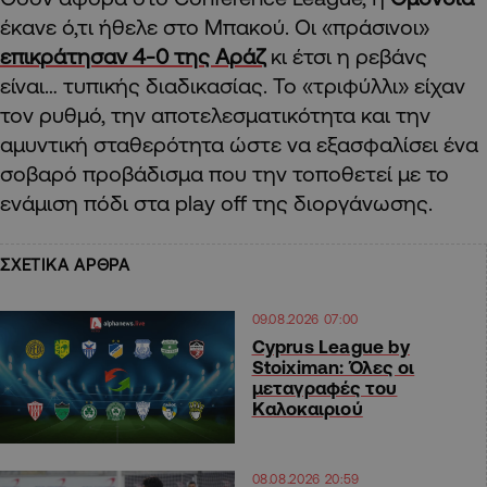
έκανε ό,τι ήθελε στο Μπακού. Οι «πράσινοι»
επικράτησαν 4-0 της Αράζ
κι έτσι η ρεβάνς
είναι… τυπικής διαδικασίας. Το «τριφύλλι» είχαν
τον ρυθμό, την αποτελεσματικότητα και την
αμυντική σταθερότητα ώστε να εξασφαλίσει ένα
σοβαρό προβάδισμα που την τοποθετεί με το
ενάμιση πόδι στα play off της διοργάνωσης.
ΣΧΕΤΙΚΑ ΑΡΘΡΑ
09.08.2026 07:00
Cyprus League by
Stoiximan: Όλες οι
μεταγραφές του
Καλοκαιριού
08.08.2026 20:59