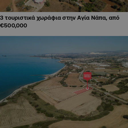
3 τουριστικά χωράφια στην Αγία Νάπα, από
€500,000