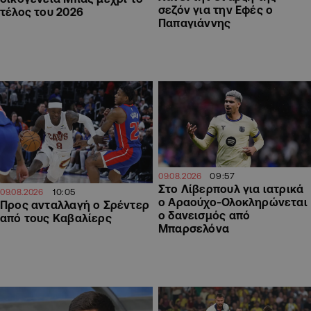
σεζόν για την Εφές ο
τέλος του 2026
Παπαγιάννης
09:57
09.08.2026
Στο Λίβερπουλ για ιατρικά
10:05
09.08.2026
ο Αραούχο-Ολοκληρώνεται
Προς ανταλλαγή ο Σρέντερ
ο δανεισμός από
από τους Καβαλίερς
Μπαρσελόνα