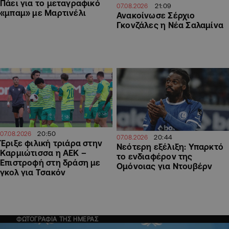
Πάει για το μεταγραφικό
21:09
07.08.2026
«μπαμ» με Μαρτινέλι
Ανακοίνωσε Σέρχιο
Γκονζάλες η Νέα Σαλαμίνα
20:50
07.08.2026
20:44
07.08.2026
Έριξε φιλική τριάρα στην
Νεότερη εξέλιξη: Υπαρκτό
Καρμιώτισσα η ΑΕΚ –
το ενδιαφέρον της
Επιστροφή στη δράση με
Ομόνοιας για Ντουβέρν
γκολ για Τσακόν
ΦΩΤΟΓΡΑΦΙΑ ΤΗΣ ΗΜΕΡΑΣ