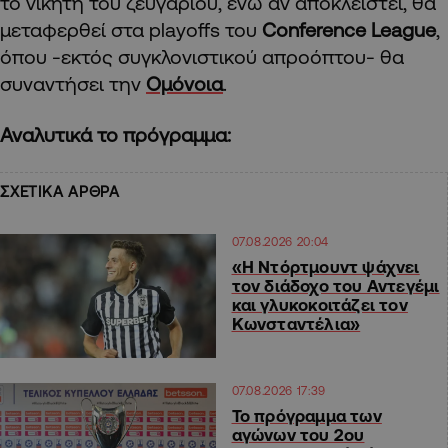
το νικητή του ζευγαριού, ενώ αν αποκλειστεί, θα
μεταφερθεί στα playoffs του
Conference League
,
όπου -εκτός συγκλονιστικού απροόπτου- θα
συναντήσει την
Ομόνοια
.
Αναλυτικά το πρόγραμμα:
ΣΧΕΤΙΚΑ ΑΡΘΡΑ
07.08.2026 20:04
«Η Ντόρτμουντ ψάχνει
τον διάδοχο του Αντεγέμι
και γλυκοκοιτάζει τον
Κωνσταντέλια»
07.08.2026 17:39
Το πρόγραμμα των
αγώνων του 2ου