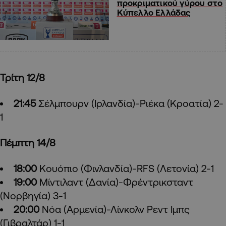
προκριματικού γύρου στο
Κύπελλο Ελλάδας
Τρίτη 12/8
21:45
Σέλμπουρν (Ιρλανδία)-Ριέκα (Κροατία) 2-
1
Πέμπτη 14/8
18:00
Κουόπιο (Φινλανδία)-RFS (Λετονία) 2-1
19:00
Μίντιλαντ (Δανία)-Φρέντρικσταντ
(Νορβηγία) 3-1
20:00
Νόα (Αρμενία)-Λίνκολν Ρεντ Ιμπς
(Γιβραλτάρ) 1-1