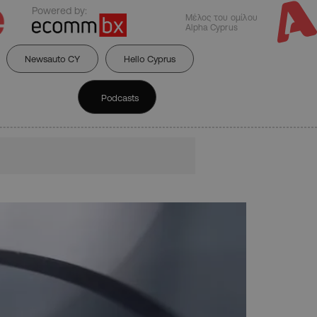
Powered by:
Μέλος του ομίλου
Alpha Cyprus
Newsauto CY
Hello Cyprus
Podcasts