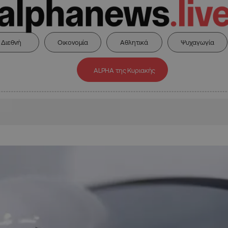
Διεθνή
Οικονομία
Αθλητικά
Ψυχαγωγία
ALPHA της Κυριακής