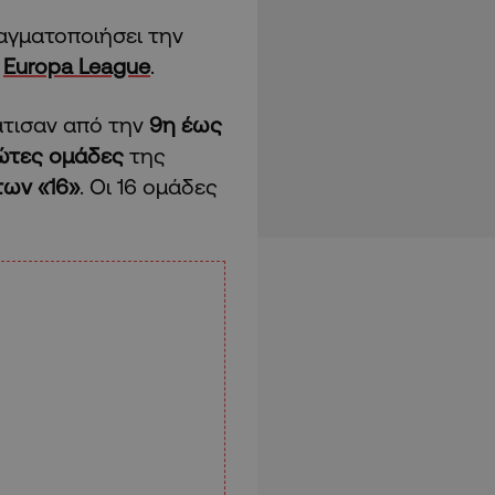
γματοποιήσει την
υ
Europa League
.
άτισαν από την
9η έως
ώτες ομάδες
της
των «16»
. Οι 16 ομάδες