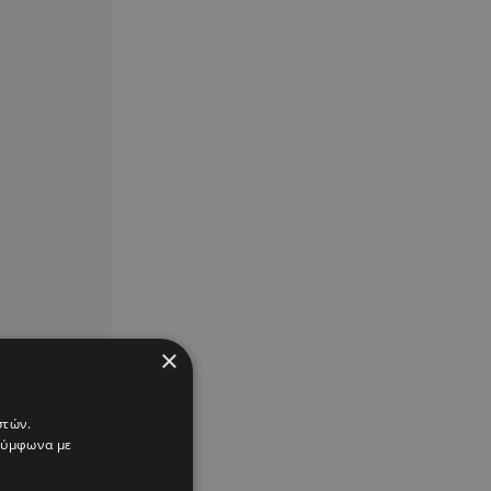
×
στών.
 σύμφωνα με