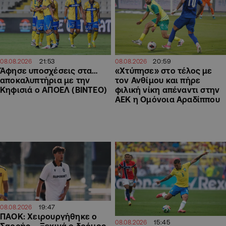
21:53
20:59
08.08.2026
08.08.2026
Άφησε υποσχέσεις στα…
«Χτύπησε» στο τέλος με
αποκαλυπτήρια με την
τον Ανθίμου και πήρε
Κηφισιά ο ΑΠΟΕΛ (ΒΙΝΤΕΟ)
φιλική νίκη απέναντι στην
ΑΕΚ η Ομόνοια Αραδίππου
19:47
08.08.2026
ΠΑΟΚ: Χειρουργήθηκε ο
15:45
08.08.2026
Σαρρής – Ξεκινά ο δρόμος