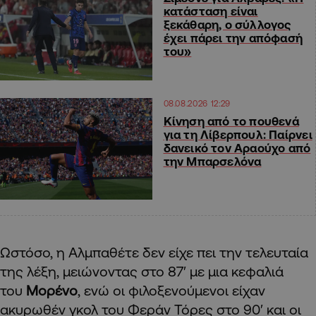
κατάσταση είναι
ξεκάθαρη, ο σύλλογος
έχει πάρει την απόφασή
του»
08.08.2026 12:29
Kίνηση από το πουθενά
για τη Λίβερπουλ: Παίρνει
δανεικό τον Αραούχο από
την Μπαρσελόνα
Ωστόσο, η Αλμπαθέτε δεν είχε πει την τελευταία
της λέξη, μειώνοντας στο 87′ με μια κεφαλιά
του
Μορένο
, ενώ οι φιλοξενούμενοι είχαν
ακυρωθέν γκολ του Φεράν Τόρες στο 90′ και οι