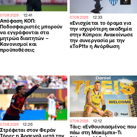
12:41
07.08.2026
12:33
07.08.2026
Απόφαση ΚΟΠ:
«Ενισχύεται το όραμα για
Ποδοσφαιριστές μπορούν
την ισχυρότερη ακαδημία
να εγγράφονται στα
στην Κύπρο»: Ανακοίνωσε
μητρώα διαιτητών –
την συνεργασία με την
Κανονισμοί και
«ToP11» η Ανόρθωση
προϋποθέσεις
12:12
07.08.2026
12:26
07.08.2026
Τάις: «Ενθουσιασμένος που
Στρέφεται στον Φεράν
πάω στη Μακάμπι»-Τι
Τόρες η Άρσεναλ μετά την