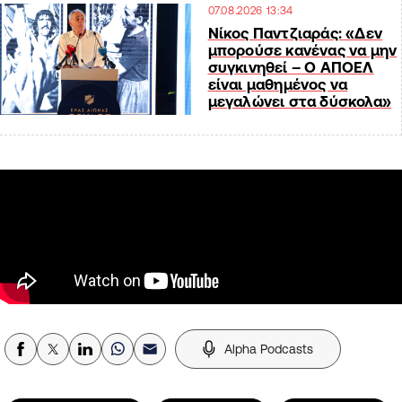
07.08.2026 13:34
Νίκος Παντζιαράς: «Δεν
μπορούσε κανένας να μην
συγκινηθεί – Ο ΑΠΟΕΛ
είναι μαθημένος να
μεγαλώνει στα δύσκολα»
Alpha Podcasts