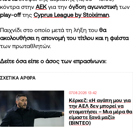
κόντρα στην
ΑΕΚ
για την
όγδοη αγωνιστική
των
play-off
της
Cyprus League by Stoiximan
.
Παιχνίδι στο οποίο μετά τη λήξη του
θα
ακολουθήσει η απονομή του τίτλου και η φιέστα
των πρωταθλητών.
Δείτε όσα είπε ο άσος των «πρασίνων»:
ΣΧΕΤΙΚΑ ΑΡΘΡΑ
07.08.2026 13:42
Κέρκεζ: «Η αγάπη μου για
την ΑΕΛ δεν μπορεί να
σταματήσει – Μια μέρα θα
είμαστε ξανά μαζί»
(ΒΙΝΤΕΟ)