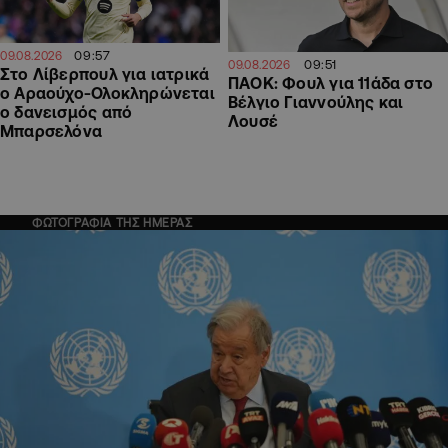
09:57
09.08.2026
09:51
09.08.2026
Στο Λίβερπουλ για ιατρικά
ΠΑΟΚ: Φουλ για 11άδα στο
ο Αραούχο-Ολοκληρώνεται
Βέλγιο Γιαννούλης και
ο δανεισμός από
Λουσέ
Μπαρσελόνα
ΦΩΤΟΓΡΑΦΙΑ ΤΗΣ ΗΜΕΡΑΣ