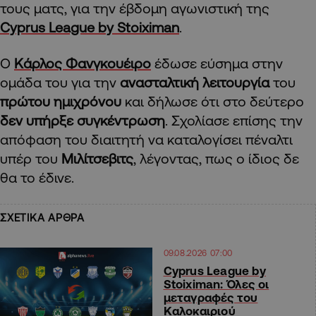
τους ματς, για την έβδομη αγωνιστική της
Cyprus League by Stoiximan
.
O
Κάρλος Φανγκουέιρο
έδωσε εύσημα στην
ομάδα του για την
ανασταλτική λειτουργία
του
πρώτου ημιχρόνου
και δήλωσε ότι στο δεύτερο
δεν υπήρξε συγκέντρωση
. Σχολίασε επίσης την
απόφαση του διαιτητή να καταλογίσει πέναλτι
υπέρ του
Μιλίτσεβιτς
, λέγοντας, πως ο ίδιος δε
θα το έδινε.
ΣΧΕΤΙΚΑ ΑΡΘΡΑ
09.08.2026 07:00
Cyprus League by
Stoiximan: Όλες οι
μεταγραφές του
Καλοκαιριού