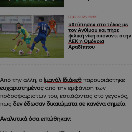
08.08.2026 20:59
«Χτύπησε» στο τέλος με
τον Ανθίμου και πήρε
φιλική νίκη απέναντι στην
ΑΕΚ η Ομόνοια
Αραδίππου
Από την άλλη, ο
Ιμανόλ Ιδιάκεθ
παρουσιάστηκε
ευχαριστημένος
από την εμφάνιση των
ποδοσφαιριστών του, εστιάζοντας στο γεγονός,
πως
δεν έδωσαν δικαιώματα σε κανένα σημείο
.
Αναλυτικά όσα ειπώθηκαν: