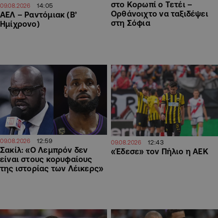
στο Κορωπί ο Τετέι –
14:05
09.08.2026
Ορθάνοιχτο να ταξιδέψει
ΑΕΛ – Ραντόμιακ (Β’
στη Σόφια
Ημίχρονο)
12:59
09.08.2026
12:43
09.08.2026
Σακίλ: «Ο Λεμπρόν δεν
«Έδεσε» τον Πήλιο η ΑΕΚ
είναι στους κορυφαίους
της ιστορίας των Λέικερς»