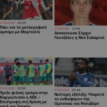
22:00
07.08.2026
Πάει για το μεταγραφικό
21:09
07.08.2026
«μπαμ» με Μαρτινέλι
Ανακοίνωσε Σέρχιο
Γκονζάλες η Νέα Σαλαμίνα
20:50
07.08.2026
20:44
07.08.2026
Έριξε φιλική τριάρα στην
Νεότερη εξέλιξη: Υπαρκτό
Καρμιώτισσα η ΑΕΚ –
το ενδιαφέρον της
Επιστροφή στη δράση με
Ομόνοιας για Ντουβέρν
γκολ για Τσακόν