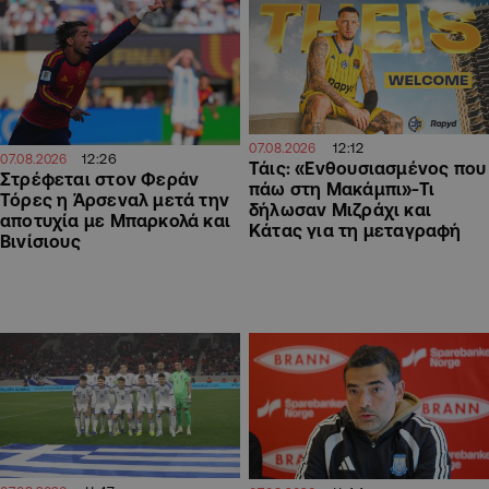
12:12
07.08.2026
12:26
07.08.2026
Τάις: «Ενθουσιασμένος που
Στρέφεται στον Φεράν
πάω στη Μακάμπι»-Τι
Τόρες η Άρσεναλ μετά την
δήλωσαν Μιζράχι και
αποτυχία με Μπαρκολά και
Κάτας για τη μεταγραφή
Βινίσιους