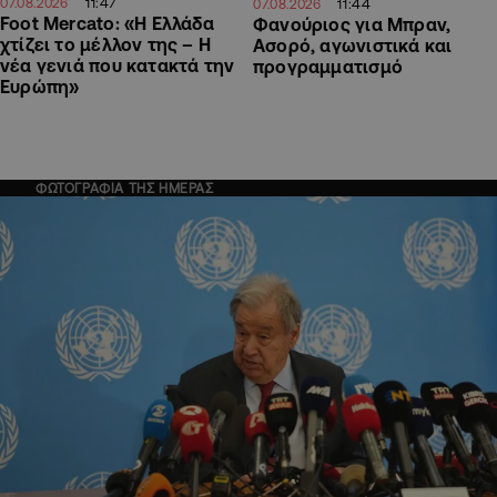
11:47
11:44
07.08.2026
07.08.2026
Foot Mercato: «Η Ελλάδα
Φανούριος για Μπραν,
χτίζει το μέλλον της – Η
Ασορό, αγωνιστικά και
νέα γενιά που κατακτά την
προγραμματισμό
Ευρώπη»
ΦΩΤΟΓΡΑΦΙΑ ΤΗΣ ΗΜΕΡΑΣ