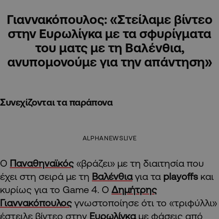
Γιαννακόπουλος: «Στείλαμε βίντεο
στην Ευρωλίγκα με τα σφυρίγματα
του ματς με τη Βαλένθια,
ανυπομονούμε για την απάντηση»
Συνεχίζονται τα παράπονα
ALPHANEWSLIVE
Ο
Παναθηναϊκός
«βράζει» με τη διαιτησία που
έχει στη σειρά με τη
Βαλένθια
για τα
playoffs
και
κυρίως για το Game 4. Ο
Δημήτρης
Γιαννακόπουλος
γνωστοποίησε ότι το «τριφύλλι»
έστειλε βίντεο στην
Ευρωλίγκα
με φάσεις από