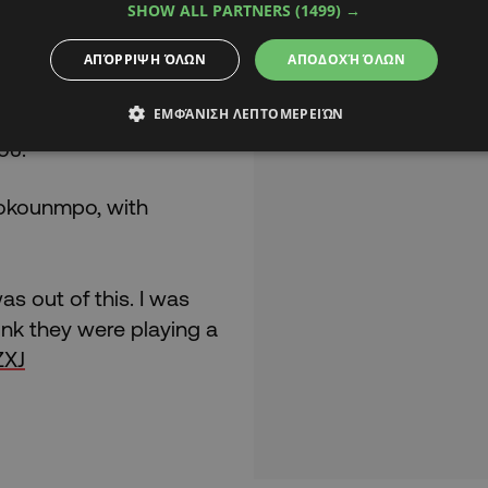
SHOW ALL PARTNERS
(1499) →
ιάννης Αντετοκούνμπο
ΑΠΌΡΡΙΨΗ ΌΛΩΝ
ΑΠΟΔΟΧΉ ΌΛΩΝ
 στο «TD Garden»,
ΕΜΦΆΝΙΣΗ ΛΕΠΤΟΜΕΡΕΙΏΝ
 τάξεως ευκαιρία να
ου.
tokounmpo, with
s out of this. I was
ink they were playing a
ZXJ