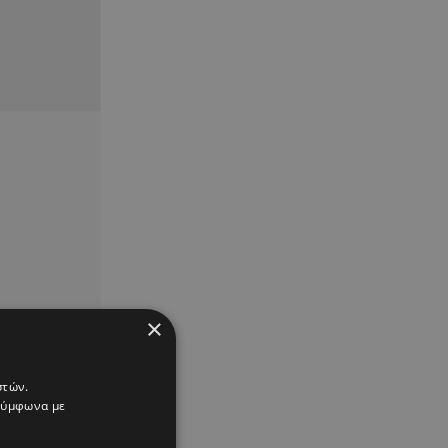
×
στών.
 σύμφωνα με