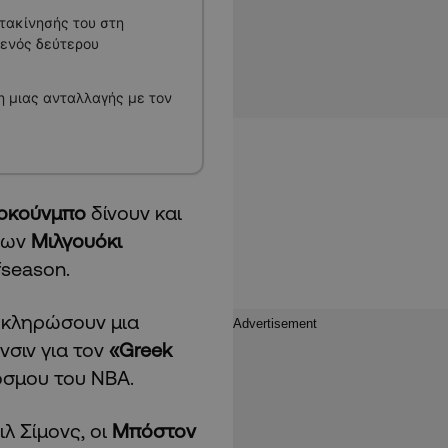
τακίνησής του στη
 ενός δεύτερου
η μιας ανταλλαγής με τον
τοκούνμπο
δίνουν και
 των
Μιλγουόκι
fseason.
λοκληρώσουν μια
σιν για τον
«Greek
όσμου του ΝΒΑ.
 Σίμονς, οι
Μπόστον