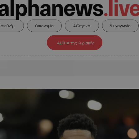
Διεθνή
Οικονομία
Αθλητικά
Ψυχαγωγία
ALPHA της Κυριακής