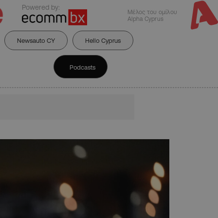
Powered by:
Μέλος του ομίλου
Alpha Cyprus
Newsauto CY
Hello Cyprus
Podcasts