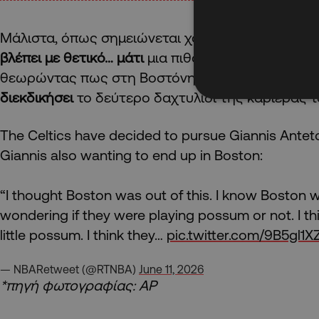
Μάλιστα, όπως σημειώνεται χαρακτηριστικά,
ο Γ
βλέπει με θετικό… μάτι
μια πιθανή μετακίνησή του
θεωρώντας πως στη Βοστόνη θα έχει μια
πρώτης
διεκδικήσει
το δεύτερο δαχτυλίδι της καριέρας τ
The Celtics have decided to pursue Giannis Ante
Giannis also wanting to end up in Boston:
“I thought Boston was out of this. I know Boston wa
wondering if they were playing possum or not. I th
little possum. I think they…
pic.twitter.com/9B5gl1X
— NBARetweet (@RTNBA)
June 11, 2026
*πηγή φωτογραφίας: AP