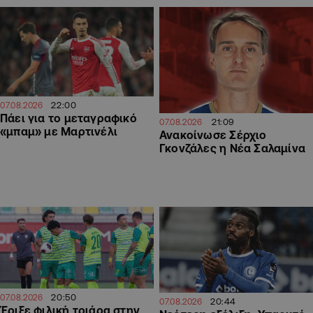
22:00
07.08.2026
Πάει για το μεταγραφικό
21:09
07.08.2026
«μπαμ» με Μαρτινέλι
Ανακοίνωσε Σέρχιο
Γκονζάλες η Νέα Σαλαμίνα
20:50
07.08.2026
20:44
07.08.2026
Έριξε φιλική τριάρα στην