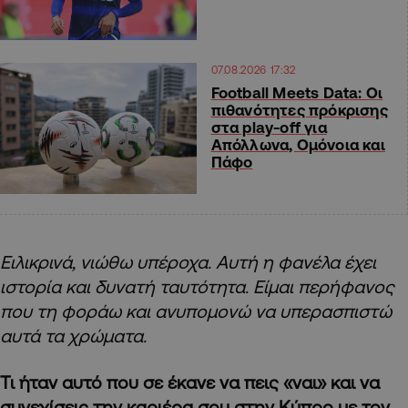
07.08.2026 17:32
Football Meets Data: Οι
πιθανότητες πρόκρισης
στα play-off για
Απόλλωνα, Ομόνοια και
Πάφο
Ειλικρινά, νιώθω υπέροχα. Αυτή η φανέλα έχει
ιστορία και δυνατή ταυτότητα. Είμαι περήφανος
που τη φοράω και ανυπομονώ να υπερασπιστώ
αυτά τα χρώματα.
Τι ήταν αυτό που σε έκανε να πεις «ναι» και να
συνεχίσεις την καριέρα σου στην Κύπρο με τον