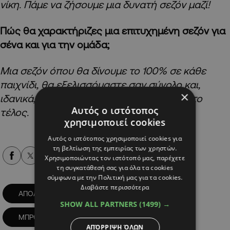
νίκη. Πάμε να ζήσουμε μια δυνατή σεζόν μαζί!
Πώς θα χαρακτήριζες μια επιτυχημένη σεζόν για
σένα και για την ομάδα;
Μια σεζόν όπου θα δίνουμε το 100% σε κάθε
παιχνίδι, θα εξελισσόμαστε σαν σύνολο και,
×
ιδανικά, θα σηκώσουμε κάποιο τρόπαιο στο
Αυτός ο ιστότοπος
τέλος.
χρησιμοποιεί cookies
Αυτός ο ιστότοπος χρησιμοποιεί cookies για
τη βελτίωση της εμπειρίας των χρηστών.
Alpha Podcasts
Χρησιμοποιώντας τον ιστότοπό μας, παρέχετε
τη συγκατάθεσή σας για όλα τα cookies
σύμφωνα με την Πολιτική μας για τα cookies.
Διαβάστε περισσότερα
ΑΠΟΛΛΩΝ
ΔΗΛΩΣΕΙΣ
SHOW ALL PARTNERS
(1499) →
ΜΠΡΟΥΝΟ ΓΚΑΣΠΑΡ
ΑΠΌΡΡΙΨΗ ΌΛΩΝ