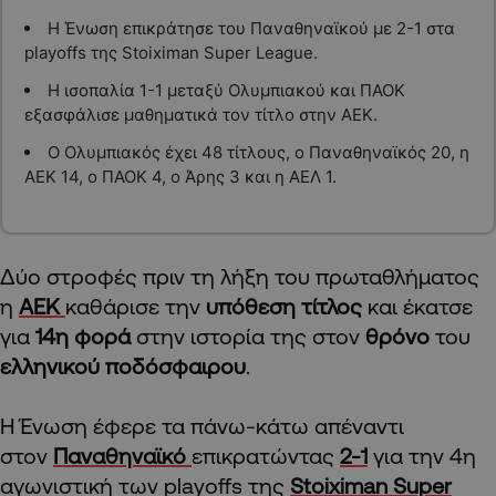
Η Ένωση επικράτησε του Παναθηναϊκού με 2-1 στα
playoffs της Stoiximan Super League.
Η ισοπαλία 1-1 μεταξύ Ολυμπιακού και ΠΑΟΚ
εξασφάλισε μαθηματικά τον τίτλο στην ΑΕΚ.
Ο Ολυμπιακός έχει 48 τίτλους, ο Παναθηναϊκός 20, η
ΑΕΚ 14, ο ΠΑΟΚ 4, ο Άρης 3 και η ΑΕΛ 1.
Δύο στροφές πριν τη λήξη του πρωταθλήματος
η
ΑΕΚ
καθάρισε την
υπόθεση τίτλος
και έκατσε
για
14η φορά
στην ιστορία της στον
θρόνο
του
ελληνικού ποδόσφαιρου
.
Η Ένωση έφερε τα πάνω-κάτω απέναντι
στον
Παναθηναϊκό
επικρατώντας
2-1
για την 4η
αγωνιστική των playoffs της
Stoiximan Super