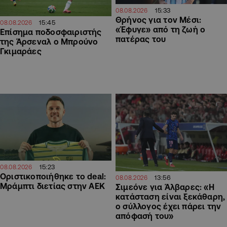
15:33
08.08.2026
Θρήνος για τον Μέσι:
15:45
08.08.2026
«Έφυγε» από τη ζωή ο
Επίσημα ποδοσφαιριστής
πατέρας του
της Άρσεναλ ο Μπρούνο
Γκιμαράες
15:23
08.08.2026
Οριστικοποιήθηκε το deal:
13:56
08.08.2026
Μράμπτι διετίας στην ΑΕΚ
Σιμεόνε για Άλβαρες: «Η
κατάσταση είναι ξεκάθαρη,
ο σύλλογος έχει πάρει την
απόφασή του»