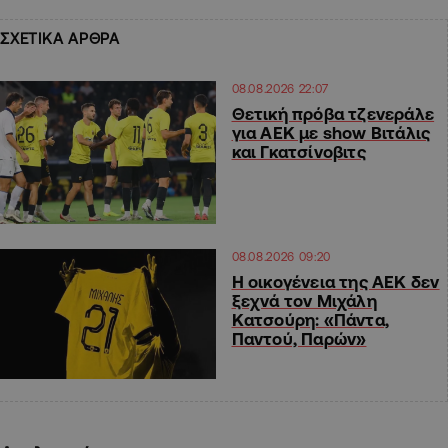
ΣΧΕΤΙΚΑ ΑΡΘΡΑ
08.08.2026 22:07
Θετική πρόβα τζενεράλε
για ΑΕΚ με show Βιτάλις
και Γκατσίνοβιτς
08.08.2026 09:20
Η οικογένεια της ΑΕΚ δεν
ξεχνά τον Μιχάλη
Κατσούρη: «Πάντα,
Παντού, Παρών»