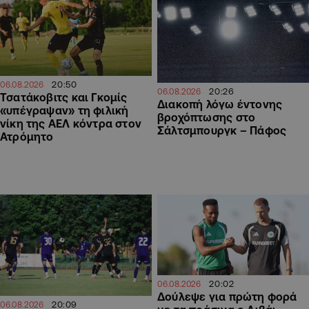
20:50
06.08.2026
20:26
06.08.2026
Τσατάκοβιτς και Γκομίς
Διακοπή λόγω έντονης
«υπέγραψαν» τη φιλική
βροχόπτωσης στο
νίκη της ΑΕΛ κόντρα στον
Σάλτσμπουργκ – Πάφος
Ατρόμητο
20:02
06.08.2026
Δούλεψε για πρώτη φορά
20:09
06.08.2026