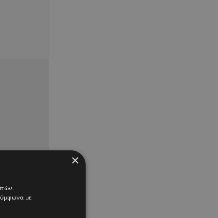
×
στών.
 σύμφωνα με