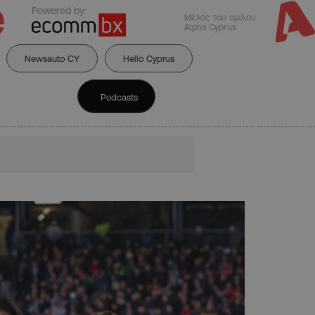
Powered by:
Μέλος του ομίλου
Alpha Cyprus
Newsauto CY
Hello Cyprus
Podcasts