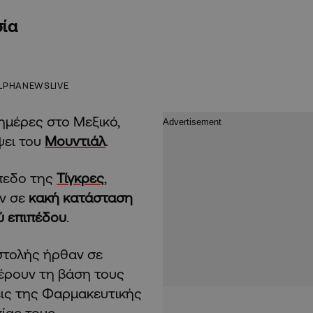
σία
LPHANEWSLIVE
 ημέρες στο Μεξικό,
ψει του
Μουντιάλ
.
πεδο της
Τίγκρες
,
αν σε
κακή κατάσταση
ύ επιπέδου
.
στολής ήρθαν σε
έρουν τη βάση τους
εις της Φαρμακευτικής
ίας τους.