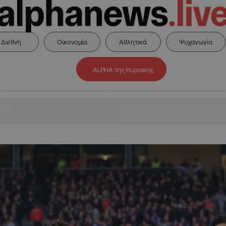
Διεθνή
Οικονομία
Αθλητικά
Ψυχαγωγία
ALPHA της Κυριακής