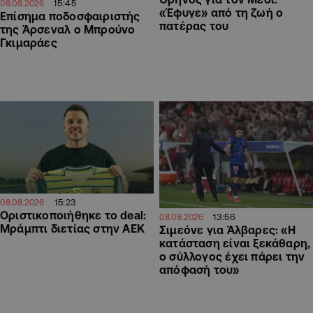
15:45
08.08.2026
«Έφυγε» από τη ζωή ο
Επίσημα ποδοσφαιριστής
πατέρας του
της Άρσεναλ ο Μπρούνο
Γκιμαράες
15:23
08.08.2026
Οριστικοποιήθηκε το deal:
13:56
08.08.2026
Μράμπτι διετίας στην ΑΕΚ
Σιμεόνε για Άλβαρες: «Η
κατάσταση είναι ξεκάθαρη,
ο σύλλογος έχει πάρει την
απόφασή του»