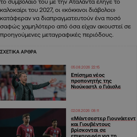
το συμβόλαιό του με την Αταλάντα έληγε το
καλοκαίρι του 2027, οι «κόκκινοι διάβολοι»
κατάφεραν να διαπραγματευτούν ένα ποσό
σαφώς χαμηλότερο από όσα είχαν ακουστεί σε
προηγούμενες μεταγραφικές περιόδους.
ΣΧΕΤΙΚΑ ΑΡΘΡΑ
05.08.2026 22:15
Επίσημα νέος
προπονητής της
Νιούκαστλ ο Γιάισλε
02.08.2026 08:11
«Μάντσεστερ Γιουνάιτεντ
και Γιουβέντους
βρίσκονται σε
επικοινωνία για τη