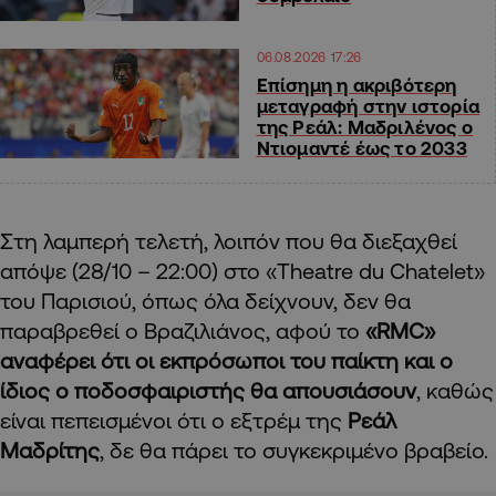
06.08.2026 17:26
Επίσημη η ακριβότερη
μεταγραφή στην ιστορία
της Ρεάλ: Μαδριλένος ο
Ντιομαντέ έως το 2033
Στη λαμπερή τελετή, λοιπόν που θα διεξαχθεί
απόψε (28/10 – 22:00) στο «Theatre du Chatelet»
του Παρισιού, όπως όλα δείχνουν, δεν θα
παραβρεθεί ο Βραζιλιάνος, αφού το
«RMC»
αναφέρει ότι οι εκπρόσωποι του παίκτη και ο
ίδιος ο ποδοσφαιριστής θα απουσιάσουν
, καθώς
είναι πεπεισμένοι ότι ο εξτρέμ της
Ρεάλ
Μαδρίτης
, δε θα πάρει το συγκεκριμένο βραβείο.