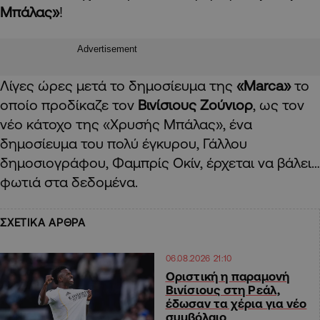
Μπάλας»
!
Advertisement
Λίγες ώρες μετά το δημοσίευμα της
«Marca»
το
οποίο προδίκαζε τον
Βινίσιους Ζούνιορ
, ως τον
νέο κάτοχο της «Χρυσής Μπάλας», ένα
δημοσίευμα του πολύ έγκυρου, Γάλλου
δημοσιογράφου, Φαμπρίς Οκίν, έρχεται να βάλει…
φωτιά στα δεδομένα.
ΣΧΕΤΙΚΑ ΑΡΘΡΑ
06.08.2026 21:10
Οριστική η παραμονή
Βινίσιους στη Ρεάλ,
έδωσαν τα χέρια για νέο
συμβόλαιο