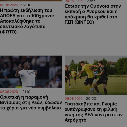
21:57
06.08.2026
22:00
06.08.2026
Έσωσε την Ομόνοια στην
Η πρώτη εκδήλωση του
εκπνοή ο Ανδρέου και η
ΑΠΟΕΛ για τα 100χρονα:
πρόκριση θα κριθεί στο
Αποκαλύφθηκε το
ΓΣΠ (ΒΙΝΤΕΟ)
επετειακό λογότυπο
(ΦΩΤΟ)
21:10
06.08.2026
Οριστική η παραμονή
20:50
06.08.2026
Βινίσιους στη Ρεάλ, έδωσαν
Τσατάκοβιτς και Γκομίς
τα χέρια για νέο συμβόλαιο
«υπέγραψαν» τη φιλική
νίκη της ΑΕΛ κόντρα στον
Ατρόμητο