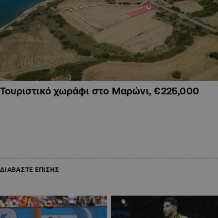
Τουριστικό χωράφι στο Μαρώνι, €225,000
ΔΙΑΒΑΣΤΕ ΕΠΙΣΗΣ