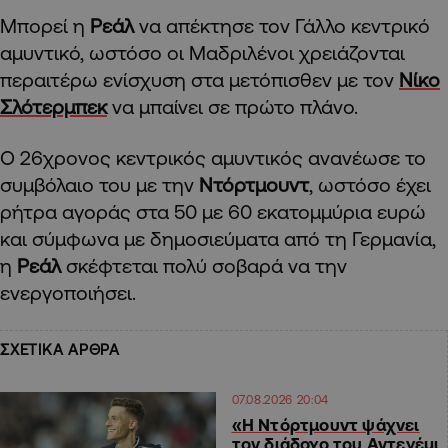
Μπορεί η
Ρεάλ
να απέκτησε τον Γάλλο κεντρικό
αμυντικό, ωστόσο οι Μαδριλένοι χρειάζονται
περαιτέρω ενίσχυση στα μετόπισθεν με τον
Νίκο
Σλότερμπεκ
να μπαίνει σε πρώτο πλάνο.
Ο 26χρονος κεντρικός αμυντικός ανανέωσε το
συμβόλαιο του με την
Ντόρτμουντ
, ωστόσο έχει
ρήτρα αγοράς στα 50 με 60 εκατομμύρια ευρώ
και σύμφωνα με δημοσιεύματα από τη Γερμανία,
η
Ρεάλ
σκέφτεται πολύ σοβαρά να την
ενεργοποιήσει.
ΣΧΕΤΙΚΑ ΑΡΘΡΑ
07.08.2026 20:04
«Η Ντόρτμουντ ψάχνει
τον διάδοχο του Αντεγέμι