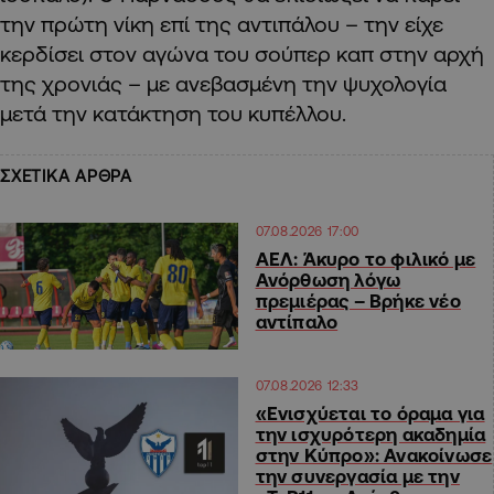
την πρώτη νίκη επί της αντιπάλου – την είχε
κερδίσει στον αγώνα του σούπερ καπ στην αρχή
της χρονιάς – με ανεβασμένη την ψυχολογία
μετά την κατάκτηση του κυπέλλου.
ΣΧΕΤΙΚΑ ΑΡΘΡΑ
07.08.2026 17:00
ΑΕΛ: Άκυρο το φιλικό με
Ανόρθωση λόγω
πρεμιέρας – Βρήκε νέο
αντίπαλο
07.08.2026 12:33
«Ενισχύεται το όραμα για
την ισχυρότερη ακαδημία
στην Κύπρο»: Ανακοίνωσε
την συνεργασία με την