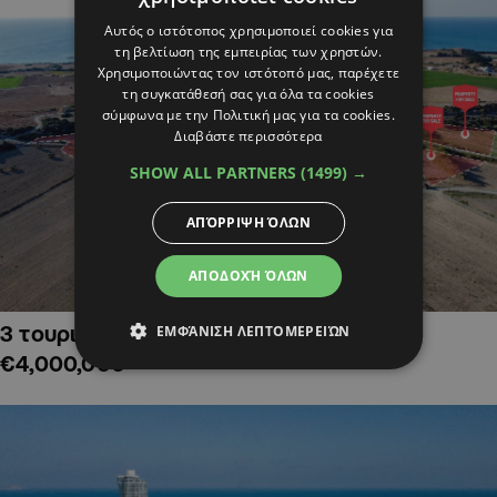
Αυτός ο ιστότοπος χρησιμοποιεί cookies για
τη βελτίωση της εμπειρίας των χρηστών.
Χρησιμοποιώντας τον ιστότοπό μας, παρέχετε
τη συγκατάθεσή σας για όλα τα cookies
σύμφωνα με την Πολιτική μας για τα cookies.
Διαβάστε περισσότερα
SHOW ALL PARTNERS
(1499) →
ΑΠΌΡΡΙΨΗ ΌΛΩΝ
ΑΠΟΔΟΧΉ ΌΛΩΝ
3 τουριστικά χωράφια στην Αλαμινό,
ΕΜΦΆΝΙΣΗ ΛΕΠΤΟΜΕΡΕΙΏΝ
€4,000,000