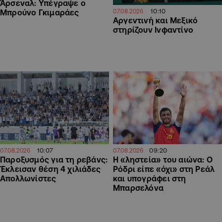
Άρσεναλ: Υπέγραψε ο
10:10
07.08.2026
Μπρούνο Γκιμαράες
Αργεντινή και Μεξικό
στηρίζουν Ινφαντίνο
10:07
09:20
07.08.2026
07.08.2026
Παροξυσμός για τη ρεβάνς:
Η «ληστεία» του αιώνα: Ο
Έκλεισαν θέση 4 χιλιάδες
Ρόδρι είπε «όχι» στη Ρεάλ
Απολλωνίστες
και υπογράφει στη
Μπαρσελόνα