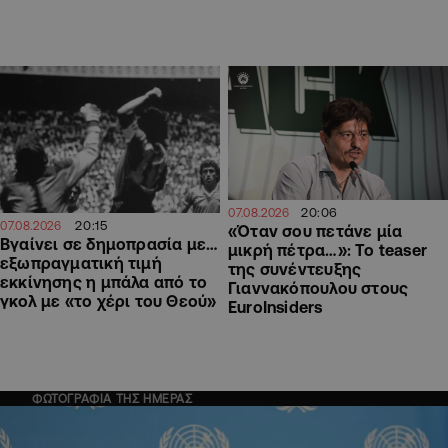
20:06
07.08.2026
20:15
07.08.2026
«Όταν σου πετάνε μία
Βγαίνει σε δημοπρασία με…
μικρή πέτρα…»: Το teaser
εξωπραγματική τιμή
της συνέντευξης
εκκίνησης η μπάλα από το
Γιαννακόπουλου στους
γκολ με «το χέρι του Θεού»
EuroInsiders
ΦΩΤΟΓΡΑΦΙΑ ΤΗΣ ΗΜΕΡΑΣ