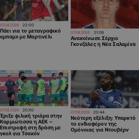
22:00
07.08.2026
Πάει για το μεταγραφικό
21:09
07.08.2026
«μπαμ» με Μαρτινέλι
Ανακοίνωσε Σέρχιο
Γκονζάλες η Νέα Σαλαμίνα
20:50
07.08.2026
20:44
07.08.2026
Έριξε φιλική τριάρα στην
Νεότερη εξέλιξη: Υπαρκτό
Καρμιώτισσα η ΑΕΚ –
το ενδιαφέρον της
Επιστροφή στη δράση με
Ομόνοιας για Ντουβέρν
γκολ για Τσακόν