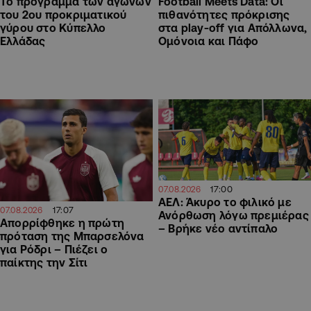
Το πρόγραμμα των αγώνων
Football Meets Data: Οι
του 2ου προκριματικού
πιθανότητες πρόκρισης
γύρου στο Κύπελλο
στα play-off για Απόλλωνα,
Ελλάδας
Ομόνοια και Πάφο
17:00
07.08.2026
ΑΕΛ: Άκυρο το φιλικό με
17:07
07.08.2026
Ανόρθωση λόγω πρεμιέρας
Απορρίφθηκε η πρώτη
– Βρήκε νέο αντίπαλο
πρόταση της Μπαρσελόνα
για Ρόδρι – Πιέζει ο
παίκτης την Σίτι