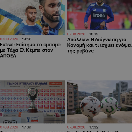
18:19
07.08.2026
19:26
Απόλλων: Η διάγνωση για
07.08.2026
Futsal: Επίσημο το «μπαμ»
Κονομή και τι ισχύει ενόψει
με Τάχα Ελ Κέμπε στον
της ρεβάνς
ΑΠΟΕΛ
17:39
17:32
07.08.2026
07.08.2026