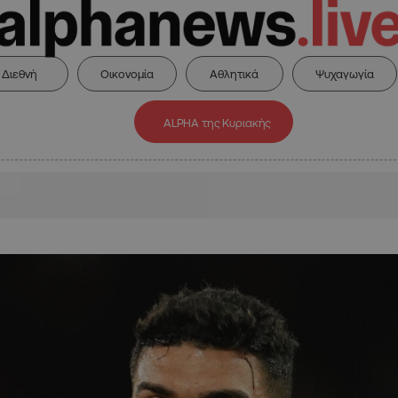
Διεθνή
Οικονομία
Αθλητικά
Ψυχαγωγία
ALPHA της Κυριακής