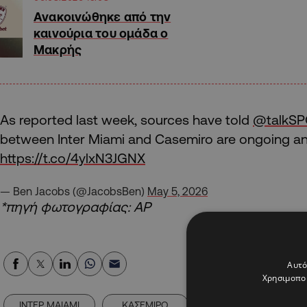
Ανακοινώθηκε από την
καινούρια του ομάδα ο
Μακρής
As reported last week, sources have told
@talkS
between Inter Miami and Casemiro are ongoing and
https://t.co/4ylxN3JGNX
— Ben Jacobs (@JacobsBen)
May 5, 2026
*πηγή φωτογραφίας: AP
Αυτό
Χρησιμοποι
ΙΝΤΕΡ ΜΑΙΑΜΙ
ΚΑΣΕΜΙΡΟ
ΛΙΟΝΕΛ ΜΕΣΙ