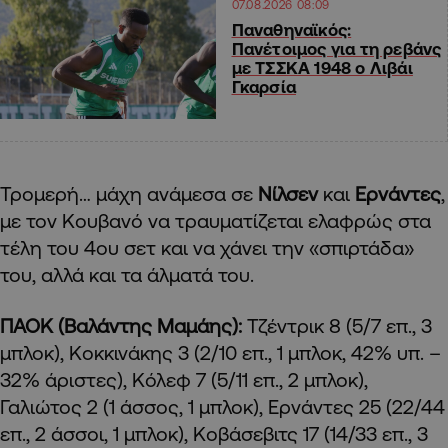
07.08.2026 08:09
Παναθηναϊκός:
Πανέτοιμος για τη ρεβάνς
με ΤΣΣΚΑ 1948 ο Λιβάι
Γκαρσία
Τρομερή… μάχη ανάμεσα σε
Νίλσεν
και
Ερνάντες
,
με τον Κουβανό να τραυματίζεται ελαφρώς στα
τέλη του 4ου σετ και να χάνει την «σπιρτάδα»
του, αλλά και τα άλματά του.
ΠΑΟΚ (Βαλάντης Μαμάης):
Τζέντρικ 8 (5/7 επ., 3
μπλοκ), Κοκκινάκης 3 (2/10 επ., 1 μπλοκ, 42% υπ. –
32% άριστες), Κόλεφ 7 (5/11 επ., 2 μπλοκ),
Γαλιώτος 2 (1 άσσος, 1 μπλοκ), Ερνάντες 25 (22/44
επ., 2 άσσοι, 1 μπλοκ), Κοβάσεβιτς 17 (14/33 επ., 3