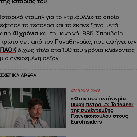
της ιστορίας του
.
Ιστορικό νταμπλ για το «τριφύλλι» το οποίο
έφτασε τα τέσσερα και το έκανε ξανά μετά
από
41 χρόνια
και το μακρινό 1985. Σπουδαίο
πρώτο σετ από τον Παναθηναϊκό, που αφήνει τον
ΠΑΟΚ
δίχως τίτλο στα 100 του χρόνια κλείνοντας
μια ονειρεμένη σεζόν.
ΣΧΕΤΙΚΑ ΑΡΘΡΑ
07.08.2026 20:06
«Όταν σου πετάνε μία
μικρή πέτρα…»: Το teaser
της συνέντευξης
Γιαννακόπουλου στους
EuroInsiders