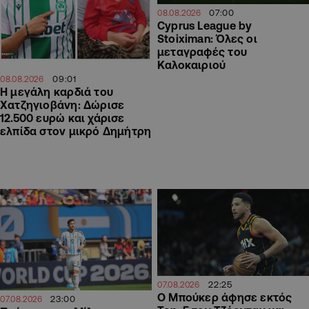
07:00
08.08.2026
Cyprus League by
Stoiximan: Όλες οι
μεταγραφές του
Καλοκαιριού
09:01
08.08.2026
Η μεγάλη καρδιά του
Χατζηγιοβάνη: Δώρισε
12.500 ευρώ και χάρισε
ελπίδα στον μικρό Δημήτρη
22:25
07.08.2026
Ο Μπούκερ άφησε εκτός
23:00
07.08.2026