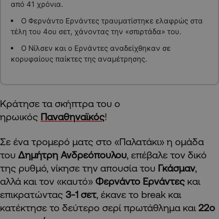
από 41 χρόνια.
Ο Φερνάντο Ερνάντες τραυματίστηκε ελαφρώς στα
τέλη του 4ου σετ, χάνοντας την «σπιρτάδα» του.
Ο Νίλσεν και ο Ερνάντες αναδείχθηκαν σε
κορυφαίους παίκτες της αναμέτρησης.
Κράτησε τα σκήπτρα του ο
ηρωικός
Παναθηναϊκός
!
Σε ένα τρομερό ματς στο «Παλατάκι» η ομάδα
του
Δημήτρη Ανδρεόπουλου
, επέβαλε τον δικό
της ρυθμό, νίκησε την απουσία του
Γκάσμαν
,
αλλά και τον «καυτό»
Φερνάντο Ερνάντες
και
επικρατώντας
3-1 σετ
, έκανε το break και
κατέκτησε το δεύτερο σερί πρωτάθλημα και
22ο