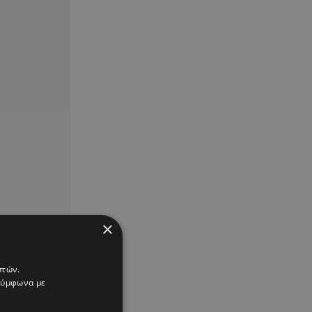
×
στών.
 σύμφωνα με