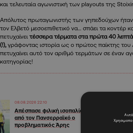
και τελευταία αγωνιστική των playouts της Stoix
Απόλυτος πρωταγωνιστής των γηπεδούχων ήτα
τον Ελβετό μεσοεπιθετικό να… σπάει τα κοντέρ κα
πετυχαίνει
τέσσερα τέρματα στα πρώτα 40 λεπτ
(!),
γράφοντας ιστορία ως ο πρώτος παίκτης του
πετυχαίνει αυτό τον αριθμό τερμάτων σε έναν α
κατηγορίας!
08.08.2026 22:10
Απέσπασε φιλική ισοπαλία
Αυτό
από τον Πανσερραϊκό ο
Χρησιμοποι
προβληματικός Άρης