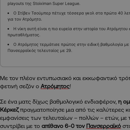
playouts της Stoiximan Super League.
Ο Στίβεν Τσούμπερ πέτυχε τέσσερα γκολ στα πρώτα 40 λεπ
για τον Ατρόμητο.
Η νίκη αυτή είναι η πιο ευρεία στην ιστορία του Ατρόμητου
πρωταθλήματος.
Ο Ατρόμητος τερμάτισε πρώτος στην ειδική βαθμολογία με
Πανσερραϊκός τελευταίος με 29.
Με τον πλέον εντυπωσιακό και εκκωφαντικό τρ
φετινή σεζόν ο
Ατρόμητος
!
Σε ένα ματς δίχως βαθμολογικό ενδιαφέρον,
η ομ
Κέρκεζ
πραγματοποίησε μια από τις καλύτερες κ
εμφανίσεις των τελευταίων – πολλών – ετών, με 
συντρίβει με το
απίθανο 6-0 τον
Πανσερραϊκό
στο