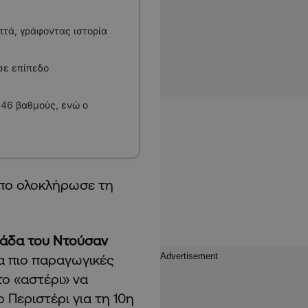
τά, γράφοντας ιστορία
 σε επίπεδο
 46 βαθμούς, ενώ ο
όπο ολοκλήρωσε τη
άδα του Ντούσαν
α πιο παραγωγικές
το «αστέρι» να
 Περιστέρι για τη 10η