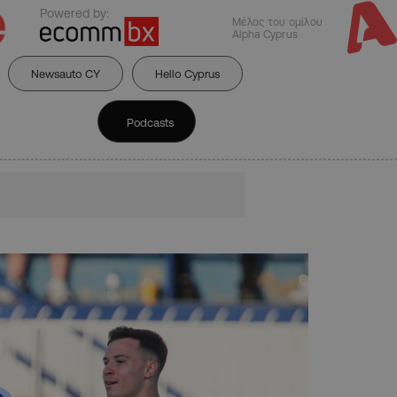
Powered by:
Μέλος του ομίλου
Alpha Cyprus
Newsauto CY
Hello Cyprus
Podcasts