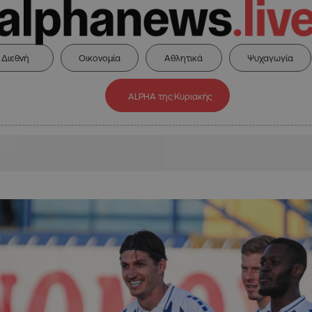
Διεθνή
Οικονομία
Αθλητικά
Ψυχαγωγία
ALPHA της Κυριακής