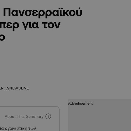
υ Πανσερραϊκού
περ για τον
ο
LPHANEWSLIVE
About This Summary
ία αγωνιστική των