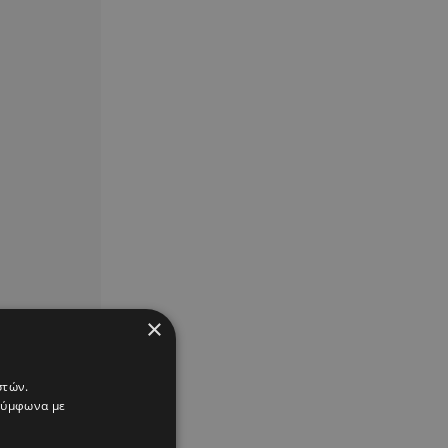
×
στών.
 σύμφωνα με