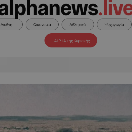
Διεθνή
Οικονομία
Αθλητικά
Ψυχαγωγία
ALPHA της Κυριακής