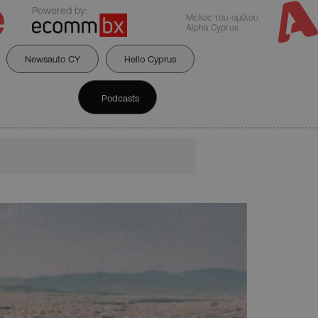
Powered by:
Μέλος του ομίλου
Alpha Cyprus
Newsauto CY
Hello Cyprus
Podcasts