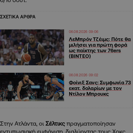
ΣΧΕΤΙΚΑ ΑΡΘΡΑ
06.08.2026 09:06
ΛεΜπρόν Τζέιμς: Πότε θα
μιλήσει για πρώτη φορά
ως παίκτης των 76ers
(ΒΙΝΤΕΟ)
06.08.2026 09:02
Φοίνιξ Σανς: Συμφωνία 73
εκατ. δολαρίων με τον
Ντίλον Μπρουκς
Στην Ατλάντα, οι
Σέλτικς
πραγματοποίησαν
εντυπωσιακή εμφάνιση, διαλύοντας τους Χοκς