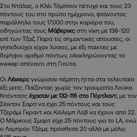
Στο Ντάλας, ο Κλέι Τόμπσον πέτυχε και τους 23
πόντους του στο πρώτο ημίχρονο, φτάνοντας
παράλληλα τους 17.000 στην καριέρα του,
οδηγώντας τους
Μάβερικς
στη νίκη με 138-120
επί των Τζαζ. Παρά τις σημαντικές απουσίες, οι
γηπεδούχοι είχαν λύσεις, με έξι παίκτες με
διψήφιο αριθμό πόντων, ολοκληρώνοντας το
sweep απέναντι στη Γιούτα.
Οι
Λέικερς
γνώρισαν πέμπτη ήττα στα τελευταία
έξι ματς. Παίζοντας χωρίς τον τραυματία Λούκα
Ντόντσιτς
έχασαν με 132-116 στο Πόρτλαντ
, με τον
Σέιντον Σαρπ να έχει 25 πόντους και τους
Τζεράμι Γκραντ και Κέιλεμπ Λοβ να έχουν από 22.
Ο Μάρκους Σμαρτ είχε 25 πόντους για το LA, ενώ
ο Λεμπρόν Τζέιμς πρόσθεσε 20 αλλά με μόλις
6/16 σουτ.