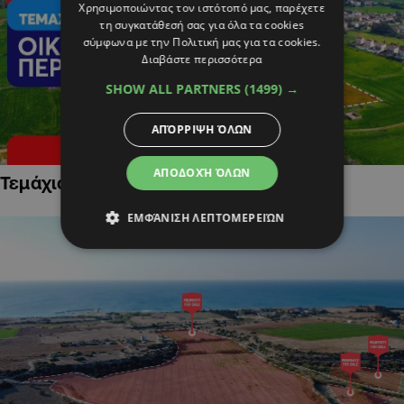
Χρησιμοποιώντας τον ιστότοπό μας, παρέχετε
τη συγκατάθεσή σας για όλα τα cookies
σύμφωνα με την Πολιτική μας για τα cookies.
Διαβάστε περισσότερα
SHOW ALL PARTNERS
(1499) →
ΑΠΌΡΡΙΨΗ ΌΛΩΝ
ΑΠΟΔΟΧΉ ΌΛΩΝ
Τεμάχια Γης σε Οικιστικές Περιοχές
ΕΜΦΆΝΙΣΗ ΛΕΠΤΟΜΕΡΕΙΏΝ