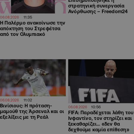
στρατηγική συνεργασία
Ανόρθωσης – Freedom24
11:35
06.08.2026
Η Παλέρμο ανακοίνωσε την
απόκτηση του Στρεφέτσα
από τον Ολυμπιακό
11:02
06.08.2026
Βινίσιους: Η πρόταση-
10:56
06.08.2026
μαμούθ της Άρσεναλ και οι
FIFA: Παραδέχεται λάθη του
εξελίξεις με τη Ρεάλ
Ινφαντίνο, τον στηρίζει και
ξεκαθαρίζει… «δεν θα
δεχθούμε καμία επίθεση»