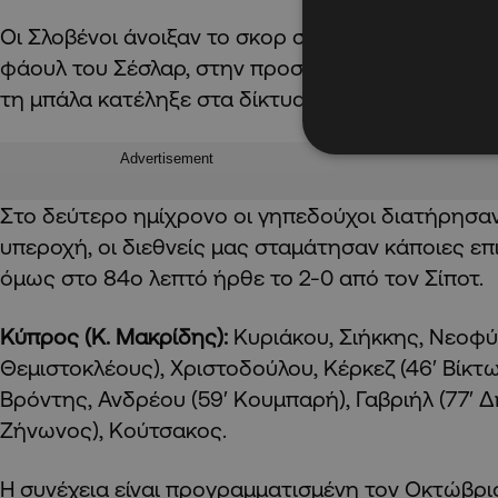
Οι Σλοβένοι άνοιξαν το σκορ στο 27ο λεπτό όταν
φάουλ του Σέσλαρ, στην προσπάθεια του Κούτσα
τη μπάλα κατέληξε στα δίκτυα μας, 1-0 σκορ στο
Advertisement
Στο δεύτερο ημίχρονο οι γηπεδούχοι διατήρησα
υπεροχή, οι διεθνείς μας σταμάτησαν κάποιες επ
όμως στο 84ο λεπτό ήρθε το 2-0 από τον Σίποτ.
Κύπρος (Κ. Μακρίδης):
Κυριάκου, Σιήκκης, Νεοφύ
Θεμιστοκλέους), Χριστοδούλου, Κέρκεζ (46′ Βίκτ
Βρόντης, Ανδρέου (59′ Κουμπαρή), Γαβριήλ (77′ Δ
Ζήνωνος), Κούτσακος.
Η συνέχεια είναι προγραμματισμένη τον Οκτώβριο 