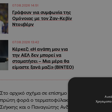
07.08.2026 14:51
Γράφουν για συμφωνία της
Ομόνοιας με τον Ζαν-Κεβίν
Ντουβέρν
07.08.2026 13:42
Κέρκεζ: «Η αγάπη μου για
την ΑΕΛ δεν μπορεί να
σταματήσει – Μια μέρα θα
είμαστε ξανά μαζί» (ΒΙΝΤΕΟ)
Στο αρχικό σχήμα σε επίσημο αγώνα της Εθνικής
Αυτό
πρώτη φορά ο τερματοφύλακας Παναγιώτης Κυρ
Χρησιμοποι
Σιήκκης και ο Παναγιώτης Ανδρέου.