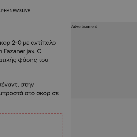
LPHANEWSLIVE
κορ 2-0 με αντίπαλο
 Fazanerija». Ο
ατικής φάσης του
πέναντι στην
μπροστά στο σκορ σε