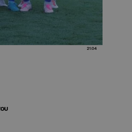
21:04
του