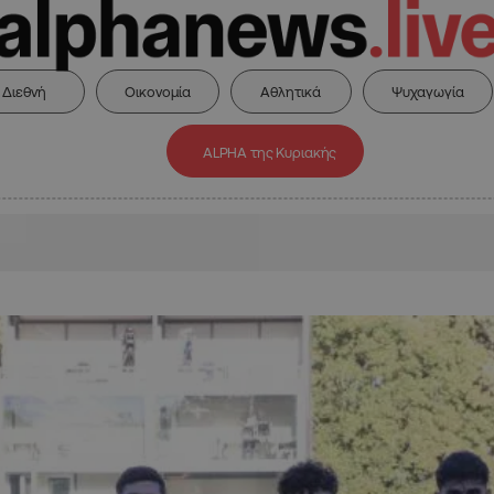
Διεθνή
Οικονομία
Αθλητικά
Ψυχαγωγία
ALPHA της Κυριακής