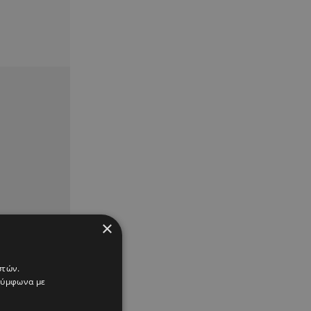
×
στών.
 σύμφωνα με