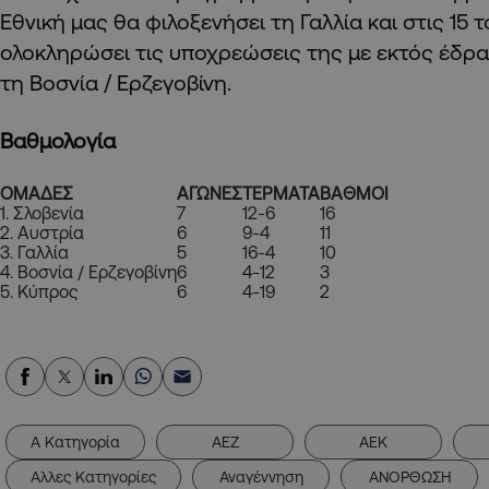
Εθνική μας θα φιλοξενήσει τη Γαλλία και στις 15 τ
ολοκληρώσει τις υποχρεώσεις της με εκτός έδρας
τη Βοσνία / Ερζεγοβίνη.
Βαθμολογία
ΟΜΑΔΕΣ
ΑΓΩΝΕΣ
ΤΕΡΜΑΤΑ
ΒΑΘΜΟΙ
1. Σλοβενία
7
12-6
16
2. Αυστρία
6
9-4
11
3. Γαλλία
5
16-4
10
4. Βοσνία / Ερζεγοβίνη
6
4-12
3
5. Κύπρος
6
4-19
2
Α Κατηγορία
ΑΕΖ
ΑΕΚ
Αλλες Κατηγορίες
Αναγέννηση
ΑΝΟΡΘΩΣΗ