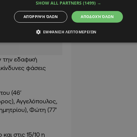
SHOW ALL PARTNERS
(1499) →
 μετά από εκτέλεση
ΑΠΌΡΡΙΨΗ ΌΛΩΝ
ΑΠΟΔΟΧΉ ΌΛΩΝ
κου για να αποκρούσει
 πρώτο ημίχρονο.
ΕΜΦΆΝΙΣΗ ΛΕΠΤΟΜΕΡΕΙΏΝ
ν την εδαφική
ικίνδυνες φάσεις
του (46′
ωρος), Αγγελόπουλος,
ημητρίου), Φώτη (77′
και στις 15/10 η