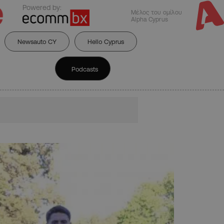
Powered by:
Μέλος του ομίλου
Alpha Cyprus
Newsauto CY
Hello Cyprus
Podcasts