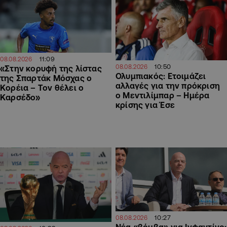
11:09
08.08.2026
10:50
08.08.2026
«Στην κορυφή της λίστας
Ολυμπιακός: Ετοιμάζει
της Σπαρτάκ Μόσχας ο
αλλαγές για την πρόκριση
Κορέια – Τον θέλει ο
ο Μεντιλίμπαρ – Ημέρα
Καρσέδο»
κρίσης για Έσε
10:27
08.08.2026
Νέα «βόμβα» για Ινφαντίνο: