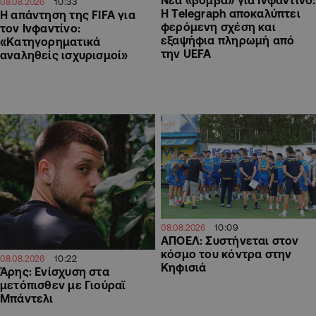
10:33
08.08.2026
Η Telegraph αποκαλύπτει
Η απάντηση της FIFA για
φερόμενη σχέση και
τον Ινφαντίνο:
εξαψήφια πληρωμή από
«Κατηγορηματικά
την UEFA
αναληθείς ισχυρισμοί»
10:09
08.08.2026
ΑΠΟΕΛ: Συστήνεται στον
κόσμο του κόντρα στην
10:22
08.08.2026
Κηφισιά
Άρης: Ενίσχυση στα
μετόπισθεν με Γιούραϊ
Μπάντελι