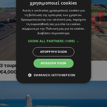
χρησιμοποιεί cookies
Αυτός ο ιστότοπος χρησιμοποιεί cookies για
τη βελτίωση της εμπειρίας των χρηστών.
Χρησιμοποιώντας τον ιστότοπό μας, παρέχετε
τη συγκατάθεσή σας για όλα τα cookies
σύμφωνα με την Πολιτική μας για τα cookies.
Διαβάστε περισσότερα
SHOW ALL PARTNERS
(1499) →
ΑΠΌΡΡΙΨΗ ΌΛΩΝ
ΑΠΟΔΟΧΉ ΌΛΩΝ
3 τουριστικά χωράφια στην Αλαμινό,
€4,000,000
ΕΜΦΆΝΙΣΗ ΛΕΠΤΟΜΕΡΕΙΏΝ