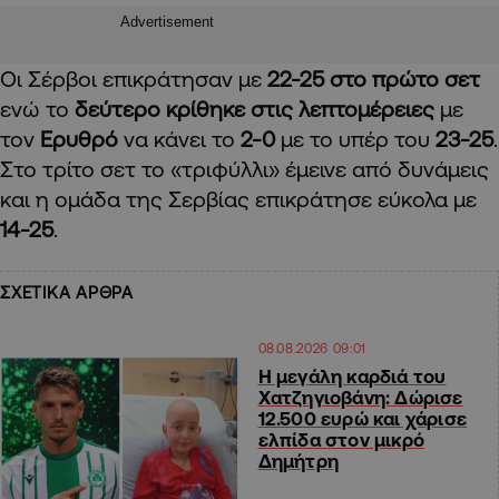
Advertisement
Οι Σέρβοι επικράτησαν με
22-25 στο πρώτο σετ
ενώ το
δεύτερο κρίθηκε στις λεπτομέρειες
με
τον
Ερυθρό
να κάνει το
2-0
με το υπέρ του
23-25
.
Στο τρίτο σετ το «τριφύλλι» έμεινε από δυνάμεις
και η ομάδα της Σερβίας επικράτησε εύκολα με
14-25
.
ΣΧΕΤΙΚΑ ΑΡΘΡΑ
08.08.2026 09:01
Η μεγάλη καρδιά του
Χατζηγιοβάνη: Δώρισε
12.500 ευρώ και χάρισε
ελπίδα στον μικρό
Δημήτρη