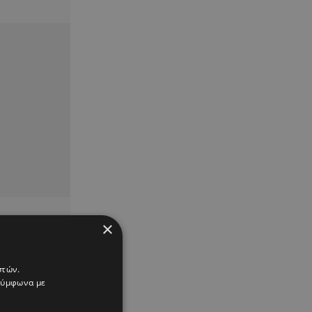
×
στών.
 σύμφωνα με