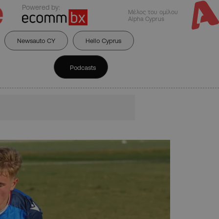
Powered by:
Μέλος του ομίλου
Alpha Cyprus
Newsauto CY
Hello Cyprus
Podcasts