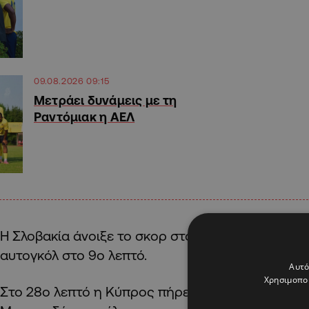
09.08.2026 09:15
Μετράει δυνάμεις με τη
Ραντόμιακ η ΑΕΛ
Η Σλοβακία άνοιξε το σκορ στο 4ο
λεπτό και η Εθ
αυτογκόλ στο 9ο
λεπτό.
Αυτό
Χρησιμοποι
Στο 28ο
λεπτό η Κύπρος πήρε προβάδισμα (2-1) 