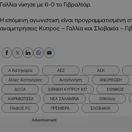
Γαλλία νίκησε με 6-0 το Γιβραλτάρ.
Η επόμενη αγωνιστική είναι προγραμματισμένη στ
αναμετρήσεις Κύπρος – Γαλλία και Σλοβακία – Γι
Α Κατηγορία
ΑΕΖ
ΑΕΚ
Αλλες Κατηγορίες
Αναγέννηση
ΑΝΟΡΘΩΣΗ
ΔΟΞΑ
ΕΘΝΙΚΗ ΚΥΠΡΟΥ Κ17
ΕΘΝΙΚΟΣ
ΚΑΡΜΙΩΤΙΣΣΑ
ΝΕΑ ΣΑΛΑΜΙΝΑ
Οθέλλος
ΠΑΦΟΣ FC
ΠΡΕΜΙΕΡΑ
ΣΛΟΒΑΚΙΑ
Advertisement