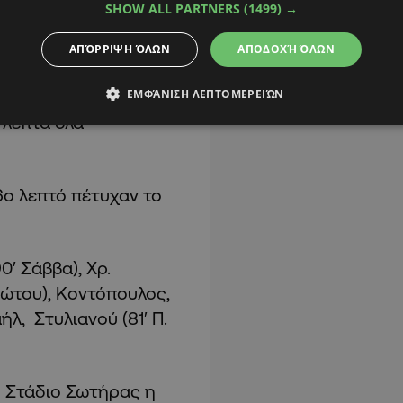
SHOW ALL PARTNERS
(1499) →
ΑΠΌΡΡΙΨΗ ΌΛΩΝ
ΑΠΟΔΟΧΉ ΌΛΩΝ
ΕΜΦΆΝΙΣΗ ΛΕΠΤΟΜΕΡΕΙΏΝ
σαν ευκαιρίες για να
 λεπτά όλα
6ο
λεπτό πέτυχαν το
′ Σάββα), Χρ.
γιώτου), Κοντόπουλος,
ήλ,
Στυλιανού (81′ Π.
ό Στάδιο Σωτήρας η