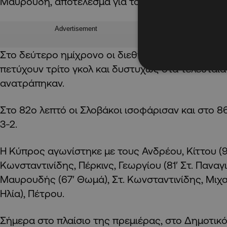
Μαυρουδή, αποτέλεσμα για το πρώτο ημίχρονο.
Advertisement
Στο δεύτερο ημίχρονο οι διεθνείς μας δημιούργη
πετύχουν τρίτο γκολ και δυστυχώς στα τελευταία
ανατράπηκαν.
Στο 82ο
λεπτό οι Σλοβάκοι ισοφάρισαν και στο 8
3-2.
Η Κύπρος αγωνίστηκε με τους Ανδρέου, Κίττου (90
Κωνσταντινίδης, Πέρκινς, Γεωργίου (81′ Στ. Πανα
Μαυρουδής (67′ Θωμά), Στ. Κωνσταντινίδης, Μιχα
Ηλία), Πέτρου.
Σήμερα στο πλαίσιο της πρεμιέρας, στο Δημοτικ