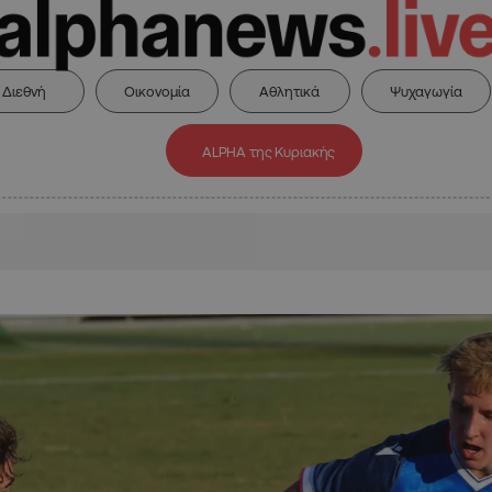
Διεθνή
Οικονομία
Αθλητικά
Ψυχαγωγία
ALPHA της Κυριακής