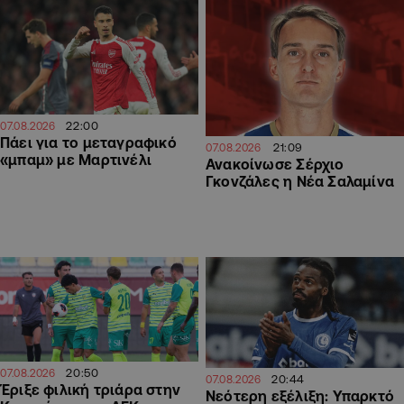
22:00
07.08.2026
Πάει για το μεταγραφικό
21:09
07.08.2026
«μπαμ» με Μαρτινέλι
Ανακοίνωσε Σέρχιο
Γκονζάλες η Νέα Σαλαμίνα
20:50
07.08.2026
20:44
07.08.2026
Έριξε φιλική τριάρα στην
Νεότερη εξέλιξη: Υπαρκτό