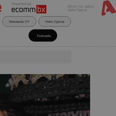
Powered by:
Μέλος του ομίλου
Alpha Cyprus
Newsauto CY
Hello Cyprus
Podcasts