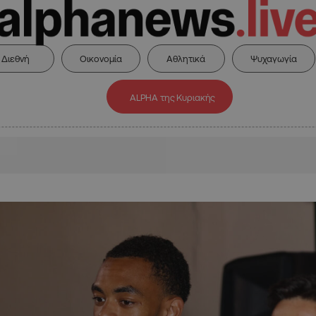
Διεθνή
Οικονομία
Αθλητικά
Ψυχαγωγία
ALPHA της Κυριακής