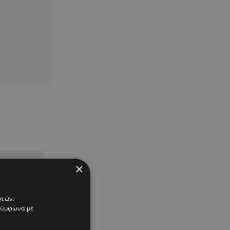
×
στών.
 σύμφωνα με