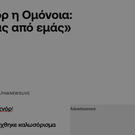
ρ η Ομόνοια:
ας από εμάς»
LPHANEWSLIVE
τνόρ
!
δέχθηκε καλωσόρισμα