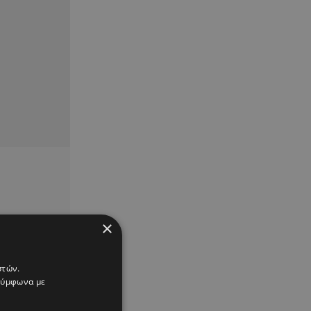
×
στών.
 σύμφωνα με