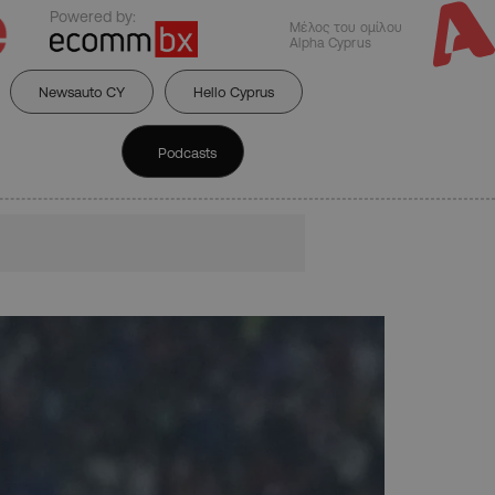
Powered by:
Μέλος του ομίλου
Alpha Cyprus
Newsauto CY
Hello Cyprus
Podcasts