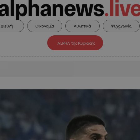
Διεθνή
Οικονομία
Αθλητικά
Ψυχαγωγία
ALPHA της Κυριακής