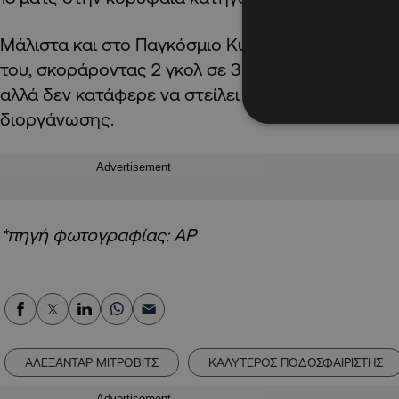
Μάλιστα και στο Παγκόσμιο Κύπελλο εντυπωσίασε
του, σκοράροντας 2 γκολ σε 3 ματς και έμοιαζε…
αλλά δεν κατάφερε να στείλει τη Σερβία στα νοκ
διοργάνωσης.
Advertisement
*πηγή φωτογραφίας: AP
ΑΛΕΞΑΝΤΑΡ ΜΙΤΡΟΒΙΤΣ
ΚΑΛΥΤΕΡΟΣ ΠΟΔΟΣΦΑΙΡΙΣΤΗΣ
Advertisement