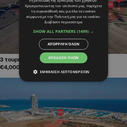
τη βελτίωση της εμπειρίας των χρηστών.
Χρησιμοποιώντας τον ιστότοπό μας, παρέχετε
τη συγκατάθεσή σας για όλα τα cookies
σύμφωνα με την Πολιτική μας για τα cookies.
Διαβάστε περισσότερα
SHOW ALL PARTNERS
(1499) →
ΑΠΌΡΡΙΨΗ ΌΛΩΝ
ΑΠΟΔΟΧΉ ΌΛΩΝ
3 τουριστικά χωράφια στην Αλαμινό,
€4,000,000
ΕΜΦΆΝΙΣΗ ΛΕΠΤΟΜΕΡΕΙΏΝ