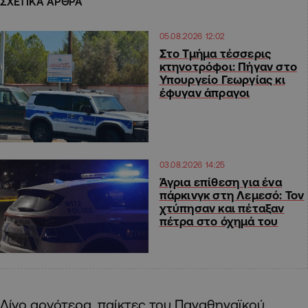
ΣΧΕΤΙΚΑ ΑΡΘΡΑ
05.08.2026 12:02
Στο Τμήμα τέσσερις
κτηνοτρόφοι: Πήγαν στο
Υπουργείο Γεωργίας κι
έφυγαν άπραγοι
03.08.2026 14:25
Άγρια επίθεση για ένα
πάρκινγκ στη Λεμεσό: Τον
χτύπησαν και πέταξαν
πέτρα στο όχημά του
Λίγο αργότερα, παίκτες του Παναθηναϊκού