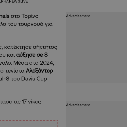
LPHANEWSLIVE
nals
στο Τορίνο
τλο του τουρνουά για
ς, κατέκτησε αήττητος
ου και
αύξησε σε 8
ύνολο. Μέσα στο 2024,
ό τενίστα
Αλεξάντερ
al-8 του Davis Cup
ασε τις 17 νίκες