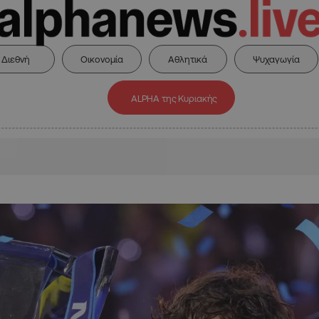
Διεθνή
Οικονομία
Αθλητικά
Ψυχαγωγία
ALPHA της Κυριακής