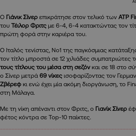
A
Ο
Γιάνικ Σίνερ
επικράτησε στον τελικό των
ATP
Fi
του
Τέιλορ Φριτς
με 6-4, 6-4 κατακτώντας τον τί
πρώτη φορά στην καριέρα του.
Ο Ιταλός τενίστας, No1 της παγκόσμιας κατάταξη
τον τίτλο μπροστά σε 12 χιλιάδες συμπατριώτες τ
τους τίτλους του μέσα στη σεζόν
και σε 18 στο σ
ο Σίνερ μετρά
69 νίκες
ισοφαρίζοντας τον Γερμαν
Ζβέρεφ
κι ενώ έχει μία ακόμη διοργάνωση, το Fin
στη Μάλαγα.
Με τη νίκη απέναντι στον Φριτς, ο
Γιανίκ Σίνερ
έφτ
φέτος κόντρα σε Top-10 παίκτες.