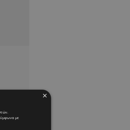
×
στών.
 σύμφωνα με