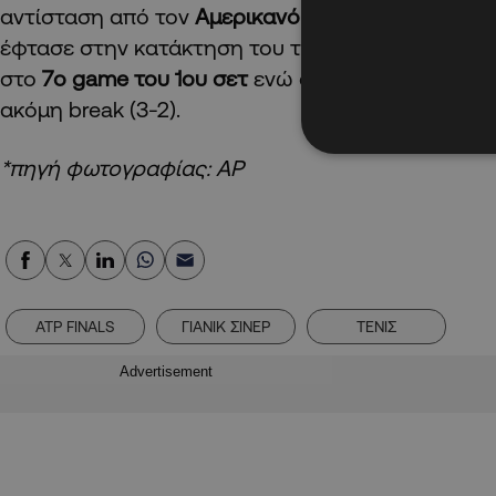
αντίσταση από τον
Αμερικανό τενίστα
και με δύο 
έφτασε στην κατάκτηση του τίτλου. Το πρώτο bre
στο
7ο game του 1ου σετ
ενώ στο
5ο game του 2
ακόμη break (3-2).
*πηγή φωτογραφίας: ΑΡ
ATP FINALS
ΓΙΑΝΙΚ ΣΙΝΕΡ
ΤΕΝΙΣ
Advertisement