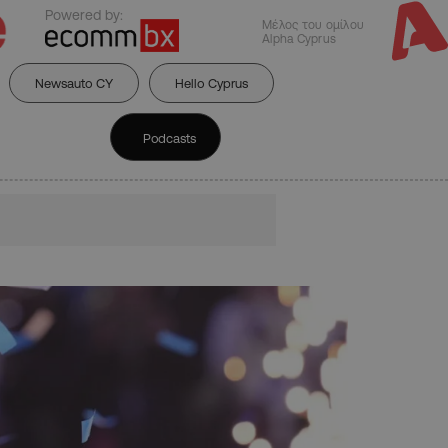
Powered by:
Μέλος του ομίλου
Alpha Cyprus
Newsauto CY
Hello Cyprus
Podcasts