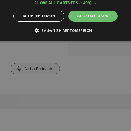
SHOW ALL PARTNERS
(1499) →
break, ένα σε κάθε σετ
ak του Σίνερ ήρθε
ΑΠΌΡΡΙΨΗ ΌΛΩΝ
ΑΠΟΔΟΧΉ ΌΛΩΝ
ου σετ
έφασε σε ένα
ΕΜΦΆΝΙΣΗ ΛΕΠΤΟΜΕΡΕΙΏΝ
Alpha Podcasts