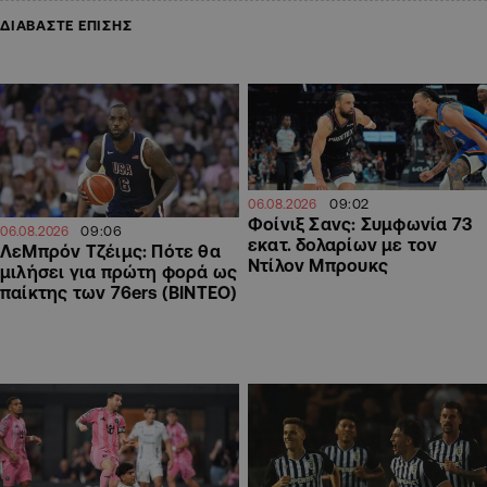
ΔΙΑΒΑΣΤΕ ΕΠΙΣΗΣ
09:02
06.08.2026
Φοίνιξ Σανς: Συμφωνία 73
09:06
06.08.2026
εκατ. δολαρίων με τον
ΛεΜπρόν Τζέιμς: Πότε θα
Ντίλον Μπρουκς
μιλήσει για πρώτη φορά ως
παίκτης των 76ers (ΒΙΝΤΕΟ)