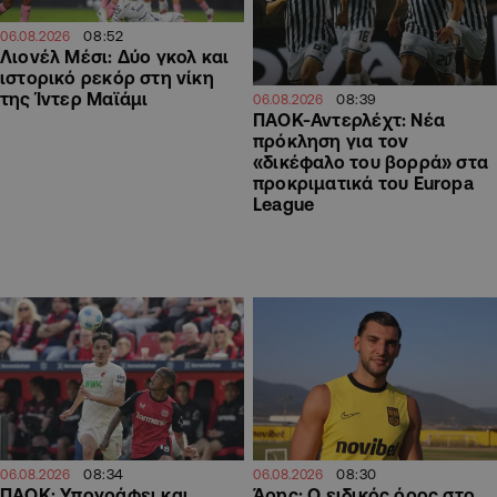
08:52
06.08.2026
Λιονέλ Μέσι: Δύο γκολ και
ιστορικό ρεκόρ στη νίκη
της Ίντερ Μαϊάμι
08:39
06.08.2026
ΠΑΟΚ-Αντερλέχτ: Νέα
πρόκληση για τον
«δικέφαλο του βορρά» στα
προκριματικά του Europa
League
08:34
08:30
06.08.2026
06.08.2026
ΠΑΟΚ: Υπογράφει και
Άρης: Ο ειδικός όρος στο