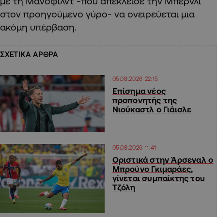
με τη Μάνσφιλντ -που απέκλεισε την Μπέρνλι
στον προηγούμενο γύρο- να ονειρεύεται μια
ακόμη υπέρβαση.
ΣΧΕΤΙΚΑ ΑΡΘΡΑ
05.08.2026 22:15
Επίσημα νέος
προπονητής της
Νιούκαστλ ο Γιάισλε
05.08.2026 11:41
Οριστικά στην Άρσεναλ ο
Μπρούνο Γκιμαράες,
γίνεται συμπαίκτης του
Τζόλη