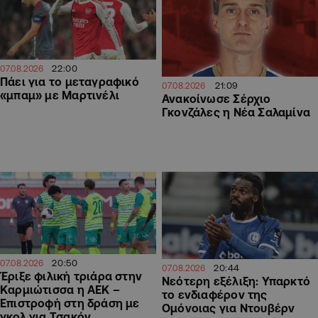
22:00
07.08.2026
Πάει για το μεταγραφικό
21:09
07.08.2026
«μπαμ» με Μαρτινέλι
Ανακοίνωσε Σέρχιο
Γκονζάλες η Νέα Σαλαμίνα
20:50
07.08.2026
20:44
07.08.2026
Έριξε φιλική τριάρα στην
Νεότερη εξέλιξη: Υπαρκτό
Καρμιώτισσα η ΑΕΚ –
το ενδιαφέρον της
Επιστροφή στη δράση με
Ομόνοιας για Ντουβέρν
γκολ για Τσακόν