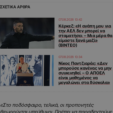
ΣΧΕΤΙΚΑ ΑΡΘΡΑ
07.08.2026 13:42
Κέρκεζ: «Η αγάπη μου για
την ΑΕΛ δεν μπορεί να
σταματήσει – Μια μέρα θα
είμαστε ξανά μαζί»
(ΒΙΝΤΕΟ)
07.08.2026 13:34
Νίκος Παντζιαράς: «Δεν
μπορούσε κανένας να μην
συγκινηθεί – Ο ΑΠΟΕΛ
είναι μαθημένος να
μεγαλώνει στα δύσκολα»
«Στο ποδόσφαιρο, τελικά, οι προπονητές
θεωρούνται υπεύθυνοι. Πρέπει να παραδεχτούμε