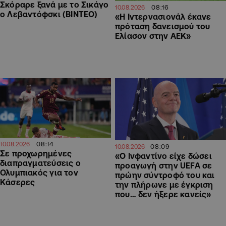
Σκόραρε ξανά με το Σικάγο
08:16
10.08.2026
ο Λεβαντόφσκι (ΒΙΝΤΕΟ)
«Η Ιντερνασιονάλ έκανε
πρόταση δανεισμού του
Ελίασον στην ΑΕΚ»
08:14
10.08.2026
08:09
10.08.2026
Σε προχωρημένες
«Ο Ινφαντίνο είχε δώσει
διαπραγματεύσεις ο
προαγωγή στην UEFA σε
Ολυμπιακός για τον
πρώην σύντροφό του και
Κάσερες
την πλήρωνε με έγκριση
που… δεν ήξερε κανείς»