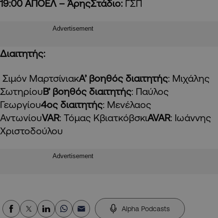
19:00 ΑΠΟΕΛ – ΆρηςΣτάδιο:
ΓΣΠ
Advertisement
Διαιτητής:
Σιμόν Μαρτσίνιακ
Α’ βοηθός διαιτητής
: Μιχάλης
Σωτηρίου
Β’ βοηθός διαιτητής
: Παύλος
Γεωργίου
4ος διαιτητής
: Μενέλαος
Αντωνίου
VAR
: Τόμας Κβιατκόβσκι
AVAR
: Ιωάννης
Χριστοδούλου
Advertisement
Alpha Podcasts