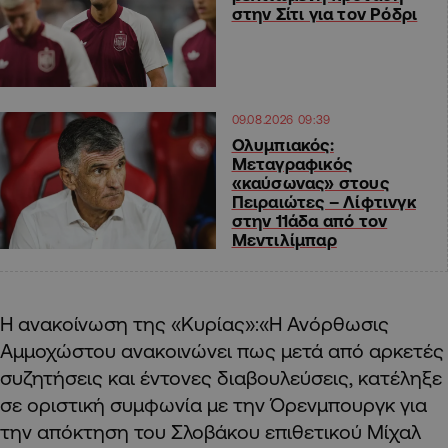
στην Σίτι για τον Ρόδρι
09.08.2026 09:39
Ολυμπιακός:
Μεταγραφικός
«καύσωνας» στους
Πειραιώτες – Λίφτινγκ
στην 11άδα από τον
Μεντιλίμπαρ
Η ανακοίνωση της «Κυρίας»:«Η Ανόρθωσις
Αμμοχώστου ανακοινώνει πως μετά από αρκετές
συζητήσεις και έντονες διαβουλεύσεις, κατέληξε
σε οριστική συμφωνία με την Όρενμπουργκ για
την απόκτηση του Σλοβάκου επιθετικού Μίχαλ