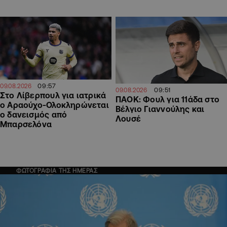
09:57
09.08.2026
09:51
09.08.2026
Στο Λίβερπουλ για ιατρικά
ΠΑΟΚ: Φουλ για 11άδα στο
ο Αραούχο-Ολοκληρώνεται
Βέλγιο Γιαννούλης και
ο δανεισμός από
Λουσέ
Μπαρσελόνα
ΦΩΤΟΓΡΑΦΙΑ ΤΗΣ ΗΜΕΡΑΣ