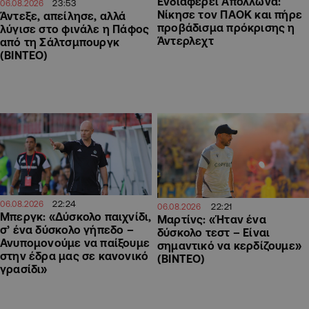
Ενδιαφέρει Απόλλωνα:
23:53
06.08.2026
Νίκησε τον ΠΑΟΚ και πήρε
Άντεξε, απείλησε, αλλά
προβάδισμα πρόκρισης η
λύγισε στο φινάλε η Πάφος
Άντερλεχτ
από τη Σάλτσμπουργκ
(BINTEO)
22:24
06.08.2026
22:21
06.08.2026
Μπεργκ: «Δύσκολο παιχνίδι,
Μαρτίνς: «Ήταν ένα
σ’ ένα δύσκολο γήπεδο –
δύσκολο τεστ – Είναι
Ανυπομονούμε να παίξουμε
σημαντικό να κερδίζουμε»
στην έδρα μας σε κανονικό
(ΒΙΝΤΕΟ)
γρασίδι»