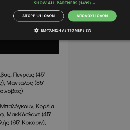
SHOW ALL PARTNERS
(1499) →
ΑΠΌΡΡΙΨΗ ΌΛΩΝ
ΑΠΟΔΟΧΉ ΌΛΩΝ
ΕΜΦΆΝΙΣΗ ΛΕΠΤΟΜΕΡΕΙΏΝ
βας, Πενράις (45′
τς), Μάνταλος (85′
τσίνοβιτς)
ν, Μπαλόγκουν, Κορέια
εφ, ΜακΚόσλαντ (45′
ής (65′ Κοκόριν),