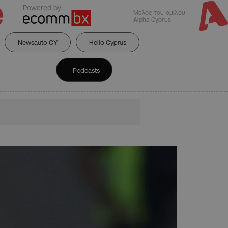
Powered by:
Μέλος του ομίλου
Alpha Cyprus
Newsauto CY
Hello Cyprus
Podcasts