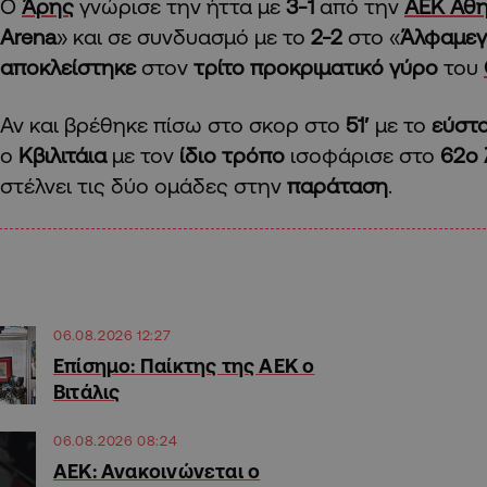
Ο
Άρης
γνώρισε την ήττα με
3-1
από την
ΑΕΚ Αθ
Arena
» και σε συνδυασμό με το
2-2
στο «
Άλφαμεγ
αποκλείστηκε
στον
τρίτο προκριματικό γύρο
του
Αν και βρέθηκε πίσω στο σκορ στο
51′
με το
εύστο
ο
Κβιλιτάια
με τον
ίδιο τρόπο
ισοφάρισε στο
62ο 
στέλνει τις δύο ομάδες στην
παράταση
.
06.08.2026 12:27
Επίσημο: Παίκτης της ΑΕΚ ο
Βιτάλις
06.08.2026 08:24
ΑΕΚ: Ανακοινώνεται ο