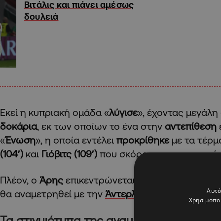
Βιτάλις και πιάνει αμέσως
δουλειά
Εκεί η κυπριακή ομάδα «
λύγισε
», έχοντας μεγάλη
δοκάρια
, εκ των οποίων το ένα στην
αντεπίθεση
«
Ένωση
», η οποία εντέλει
προκρίθηκε
με τα τέρμ
(104′)
και
Γιόβιτς (109′)
που σκόραρε στο ντεμπούτ
Πλέον, ο
Άρης
επικεντρώνεται στις εγχώριες διο
Αυτό
θα αναμετρηθεί με την
Άντερλεχτ
στα
play-off
τη
Χρησιμοποι
Τα στιγμιότυπα της αναμέτρησης