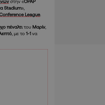
ηνών
στην «
OPAP
α Stadium
»,
Conference League
.
χο πέναλτι
του
Μαρίν
,
λεπτό
, με το
1-1
να