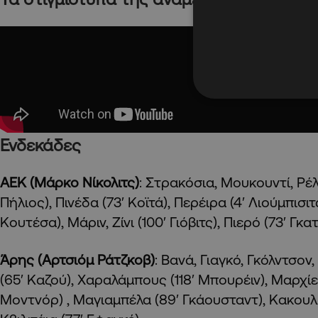
Ενδεκάδες
ΑΕΚ (Μάρκο Νίκολιτς)
: Στρακόσια, Μουκουντί, Ρέλ
Πήλιος), Πινέδα (73′ Κοϊτά), Περέιρα (4′ Λιούμπισι
Κουτέσα), Μάριν, Ζίνι (100′ Γιόβιτς), Πιερό (73′ Γκα
Άρης (Αρτσιόμ Ράτζκοβ)
: Βανά, Γιαγκό, Γκόλντσο
(65′ Καζού), Χαραλάμπους (118′ Μπουρέιν), Μαρχί
Μοντνόρ) , Μαγιαμπέλα (89′ Γκάουσταντ), Κακουλλ