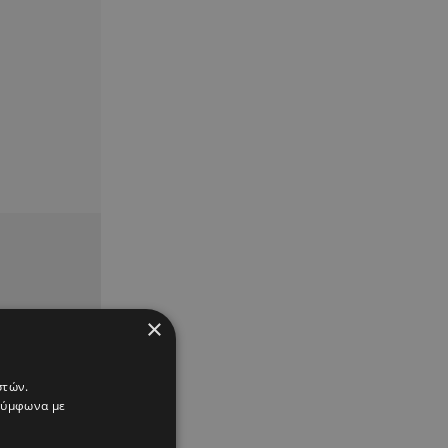
×
στών.
 σύμφωνα με