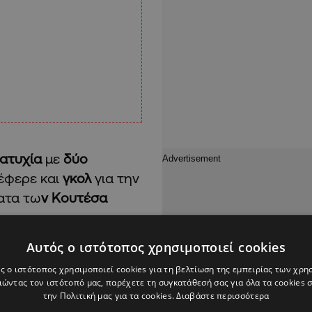
ατυχία
με
δύο
έφερε και
γκολ
για την
ατα τω
ν Κουτέσα
ο του.
Αυτός ο ιστότοπος χρησιμοποιεί cookies
ργανώσεις, ενώ η Α
Ε
Κ
ς ο ιστότοπος χρησιμοποιεί cookies για τη βελτίωση της εμπειρίας των χρη
ς διοργάνωσης.
ώντας τον ιστότοπό μας, παρέχετε τη συγκατάθεσή σας για όλα τα cookies
την Πολιτική μας για τα cookies.
Διαβάστε περισσότερα