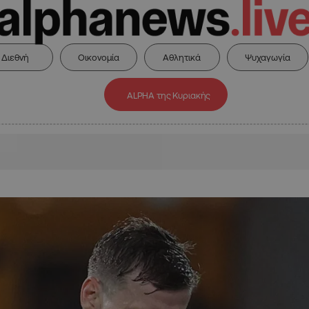
Διεθνή
Οικονομία
Αθλητικά
Ψυχαγωγία
ALPHA της Κυριακής