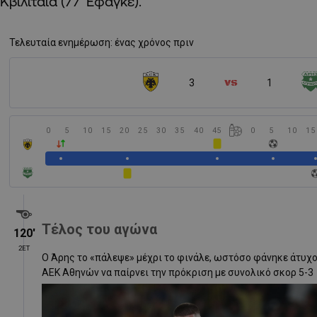
Κβιλιτάια (77′ Εφαγκέ).